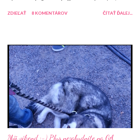
pekné a vôbec nie sú zlepené. A ten lesk je fakt úžasný :-) Určite
ZDIEĽAŤ
8 KOMENTÁROV
ČÍTAŤ ĎALEJ...
je to jeden z produktov, ktoré budem používať dlhšie. Má
ochrániť pred teplom až do 220° čo je celkom dosť si myslím. Ja
som použila kulmu na 180 °. Síce tam nepíše, že by tento sprej
mal ochrániť aj pred kulmou ale myslím si, že je jedno či použijem
tento sprej pred žehlením alebo fénovaním. Má aj peknú vôňu čo
je pozitívum :-)
Môj víkend :-) Plus nezabudnite na GA