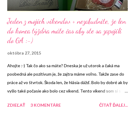
Jeden z mojích víkendov + nezabudnite, že len
do konca týždňa máte čas aby ste sa zapojili
do GA :-)
októbra 27, 2015
Ahojte :-) Tak čo ako sa máte? Dneska je už utorok a čaká ma
poobedná ale pozitívum je, že zajtra máme voľno. Takže zase do
práce až vo štvrtok. Škoda len, že hlásia dážď. Bolo by dobré ak by
vyšlo také počasie ako bolo cez víkend. Tento víkend som si s
manželom užila. Sobota bola viac-menej podľa mňa a nedeľa zase
ZDIEĽAŤ
3 KOMENTÁRE
ČÍTAŤ ĎALEJ...
podľa neho. Takže v sobotu sme boli v Plzni . Najprv som si bola
vyzdvihnúť balíček od Biobeauty . V tom balíčku som mala
krabičku krásy (áno viem, že vy ste si ju už dávno vybalili) a potom
som tam mala nejaké veci, kt. som si objednala a s kt. sa podelím