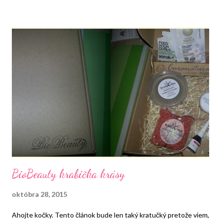
prekvapenia. Dodanie bolo veľmi rýchle čo ma potešilo. Balík
prišiel do 2 dní a cena tohto boxíku je aj s poštou 354 Kč. Z toho
boxík stál 269 Kč a pošta stála 85 Kč.
BioBeauty krabička krásy
októbra 28, 2015
Ahojte kočky. Tento článok bude len taký kratučký pretože viem,