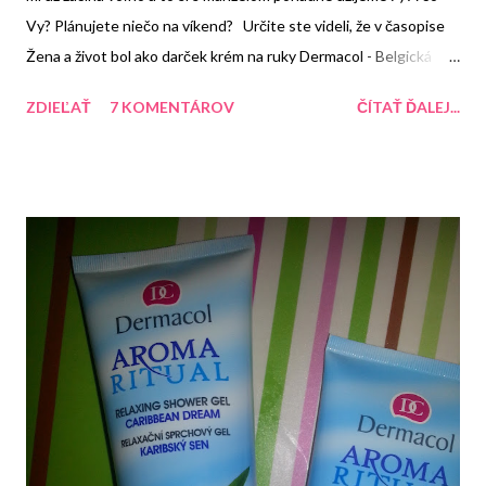
Vy? Plánujete niečo na víkend? Určite ste videli, že v časopise
Žena a život bol ako darček krém na ruky Dermacol - Belgická
čokoláda. Tento krém som mala už dávnejšie a tak som ani na
ZDIEĽAŤ
7 KOMENTÁROV
ČÍTAŤ ĎALEJ...
chvíľku nerozmýšľala, že či si ho kúpim teraz :-) V časopise boli
dobré články a v práci cez prestávku sa mi hodil ;-) A krém....no
mňam. Kto má rád čokoládu a pomaranče tak si určite vôňou
príde na svoje :-) Tá je krásna a výrazná. Pomaranče sú dosť
výrazné a čokoláda je v pozadí. Je to proste dokonalá kombinácia.
Sladká ale pritom z nej nebolí hlava. A ten obal je tiež veľmi pekný
:-) Zaujímavý a určite sa im vydaril! :-)