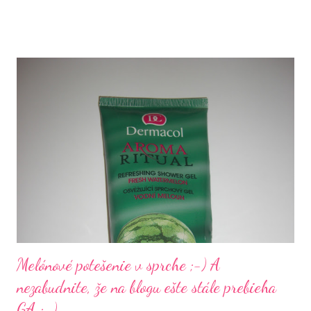
že dneska nemala byť žiadna recenzia ale mala som ju v pláne dať
včera ale s mužom sme strážili neterku a tak som sa venovala im
:-) Snáď Vám to nebude vadiť :-)
Melónové potešenie v sprche ;-) A
nezabudnite, že na blogu ešte stále prebieha
GA :-)