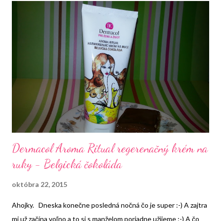
aj s Vami. Biokrabička krásy
Dermacol Aroma Ritual regerenačný krém na
ruky - Belgická čokoláda
októbra 22, 2015
Ahojky. Dneska konečne posledná nočná čo je super :-) A zajtra
mi už začína voľno a to si s manželom poriadne užijeme :-) A čo