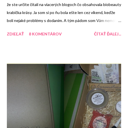
že ste určite čítali na viacerých blogoch čo obsahovala biobeauty
krabička krásy. Ja som si po ňu bola ešte len cez víkend, keďže
boli nejaké problémy s dodaním. A tým pádom som Vám nemohla
napísať skôr čo obsahovala. Určite viete, že sa dala kúpiť na e -
ZDIEĽAŤ
8 KOMENTÁROV
ČÍTAŤ ĎALEJ...
shope BioBeauty a tieto krabičky sa raz za čas objavia na tomto
shope s obmedzeným množstvom kusov.