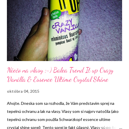
rýchlosti. Bohužiaľ nevýhoda je, že teplota sa dá nastaviť len u
najrýchlejšieho stupňa fénovania ale mne to osobne nejako
nevadí :-) Potom tu máme ešte tlačítko, kt. si zmeníte teplý
vzduch na studený. Aj keď ten studený nie je až taký studený
ale skôr vlažný ale mne to ...
Niečo na vlasy ;-) Balea Trend It up Crazy
Vanilla & Essence Ultime Crystal Shine
októbra 04, 2015
Ahojte. Dneska som sa rozhodla, že Vám predstavím sprej na
tepelnú ochranu a lak na vlasy. Vlasy som si najprv natočila (ako
tepelnú ochranu som použila Schwarzkopf essence ultime
crystal shine sprej) Tento sprej je fakt úžasný. Vlasy sú po ňom