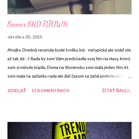
Sencor SHD 7170WH
októbra 05, 2015
Ahojky. Dnešná recenzia bude trošku iná - netypická ale snáď nie
až tak zlá :-) Rada by som Vám predstavila svoj fén na vlasy, ktorý
som si minule kúpila. Doma na Slovensku som mala jeden fén, kt.
som mala na začiatku rada ale žiaľ časom sa začal prehrievať a
preto som si ho do Čiech ani nevzala. Tento fén ma zaujal na prvý
ZDIEĽAŤ
11 KOMENTÁROV
ČÍTAŤ ĎALEJ...
pohľad a to svojím dizajnom. Je celý biely a na boku má kvietinky,
kt. sú veľmi pekné a ženské. Veľkosť fénu je priemerná. Nie je ani
veľký ale ani veľmi malý. Rukoveť sa dá zložiť a tak si ho môžte
zobrať so sebou kdekoľvek. Nie je ani ťažký takže sa s ním ľahko
pracuje a nie je problém s ním pracovať aj dlhšiu dobu. Obsahuje
aj závesné očko. Tento fén ma 3 stupne teploty a 2 stupne