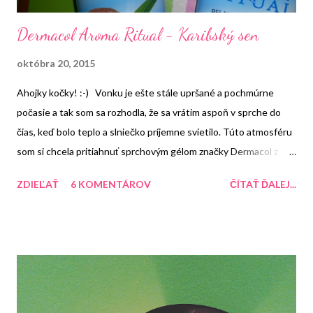
Dermacol Aroma Ritual - Karibský sen
októbra 20, 2015
Ahojky kočky! :-) Vonku je ešte stále upršané a pochmúrne
počasie a tak som sa rozhodla, že sa vrátim aspoň v sprche do
čias, keď bolo teplo a slniečko príjemne svietilo. Túto atmosféru
som si chcela pritiahnuť sprchovým gélom značky Dermacol z
rady Aroma Ritual s vôňou Karibský sen. Podľa popisu a obrázka
ZDIEĽAŤ
6 KOMENTÁROV
ČÍTAŤ ĎALEJ...
som pochopila, že to má byť vôňa ananásu a kokosu. Tieto vône
mám veľmi rada. Hlavne vôňu kokosu. Tu radím medzi jedné z
mojich naj vôní. No ale žiaľ neviem ako je to možné, ale tu sa mi
táto vôňa vôbec nepáči. Nepripomína mi to vôbec kokos a
ananás a už vôbec mi to nepripomína Karibský sen. Vôbec som
pri tejto vôni nezrelaxovala. Tento sprchový gél pení ako aj
ostatné. Takže tomu nie je čo vytknúť. Pokožka je čistá. Na obale