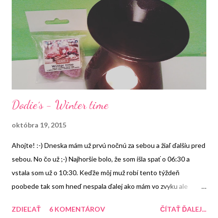
sa píše, že pokožka má byť príjemne vláčna ale ja som to na sebe
nezaregistrovala.
Dodie´s - Winter time
októbra 19, 2015
Ahojte! :-) Dneska mám už prvú nočnú za sebou a žiaľ ďalšiu pred
sebou. No čo už ;-) Najhoršie bolo, že som išla spať o 06:30 a
vstala som už o 10:30. Keďže môj muž robí tento týždeň
poobede tak som hneď nespala ďalej ako mám vo zvyku ale
počkala som kým pôjde do práce a až potom som si opäť ľahla. No
ZDIEĽAŤ
6 KOMENTÁROV
ČÍTAŤ ĎALEJ...
teraz som už hore a dúfam, že som aj plná energie ;-) Áno viem,