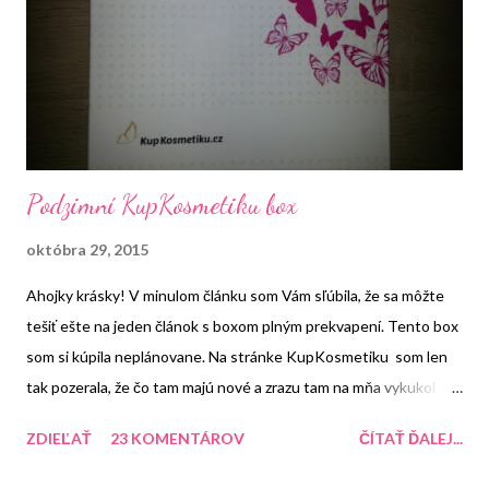
Podzimní KupKosmetiku box
októbra 29, 2015
Ahojky krásky! V minulom článku som Vám sľúbila, že sa môžte
tešiť ešte na jeden článok s boxom plným prekvapení. Tento box
som si kúpila neplánovane. Na stránke KupKosmetiku som len
tak pozerala, že čo tam majú nové a zrazu tam na mňa vykukol
tento boxík. Keďže som si ho ešte nikdy pred tým z tejto stránky
ZDIEĽAŤ
23 KOMENTÁROV
ČÍTAŤ ĎALEJ...
neobjednala tak som si ho hneď šupla do košíka. Veď za skúšku
nič nedám a mňa tie krabičky vážne bavia. Mám veľmi rada