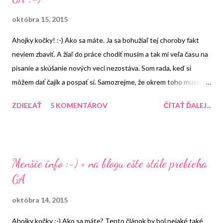
októbra 15, 2015
Ahojky kočky! :-) Ako sa máte. Ja sa bohužiaľ tej choroby fakt
neviem zbaviť. A žiaľ do práce chodiť musím a tak mi veľa času na
písanie a skúšanie nových vecí nezostáva. Som rada, keď si
môžem dať čajík a pospať si. Samozrejme, že okrem toho musím aj
variť a pratať ale môj manžel nie je žiaden leňoch takže to nie je až
ZDIEĽAŤ
5 KOMENTÁROV
ČÍTAŤ ĎALEJ...
také hrozné :-) A čo Vy ako sa máte? Ako na Vás doľahá takéto
"super" počasie, ktoré momentálne je? Myslím si, že aj keby som
nebola chorá tak toto počasie by ma do postele určite pripútalo
:D "Zbožňujem" daždivé dni! No ale dosť bolo kecania. Prejdime k
Menšie info :-) + na blogu ešte stále prebieha
menšej recenzii :-) Takže tento sprchový gél nemusím určite
GA
nikomu predstavovať :-) Vyrába ho značka Dermacol . Je na trhu
už dlho a omámil ma krásnou vôňou :-) Melón zbožňujem takže,
októbra 14, 2015
keď som sa rozhodovala aký sprcháč od nich vyskúšam tak moja
Ahojky kočky ;-) Ako sa máte? Tento článok by bol nejaké také
voľba bola jasná. Úprimne musím povedať, že toto nie je moje