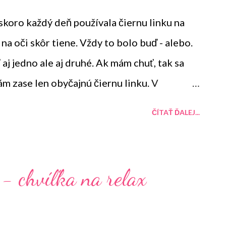
skoro každý deň používala čiernu linku na
na oči skôr tiene. Vždy to bolo buď - alebo.
aj jedno ale aj druhé. Ak mám chuť, tak sa
ám zase len obyčajnú čiernu linku. V
ila aj farebné linky. A práve o jednej si
ČÍTAŤ ĎALEJ...
- chvíľka na relax