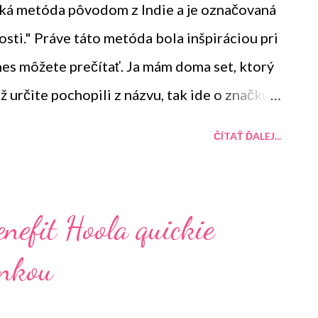
ická metóda pôvodom z Indie a je označovaná
sti." Práve táto metóda bola inšpiráciou pri
nes môžete prečítať. Ja mám doma set, ktorý
ž určite pochopili z názvu, tak ide o značku
ČÍTAŤ ĎALEJ...
nefit Hoola quickie
inkou