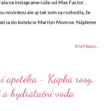
rala na Instagrame rúže od Max Factor .
ou novinkou ale aj tak som sa rozhodla, že
patria do kolekcie Marilyn Monroe. Nájdeme
ČÍTAŤ ĎALEJ...
ní apotéka - Kapka rosy,
í a hydratační voda