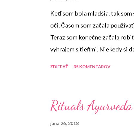
e
Keď som bola mladšia, tak som 
v
k
oči. Časom som začala používať 
y
Teraz som konečne začala robiť 
vyhrajem s tieňmi. Niekedy si d
poslednej dobe som si však obľúb
ZDIEĽAŤ
35 KOMENTÁROV
dnes môžete prečítať.
Rituals Ayurveda 
júna 26, 2018