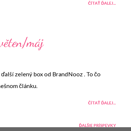
ČÍTAŤ ĎALEJ...
věten/máj
l ďalší zelený box od BrandNooz . To čo
nešnom článku.
ČÍTAŤ ĎALEJ...
ĎALŠIE PRÍSPEVKY