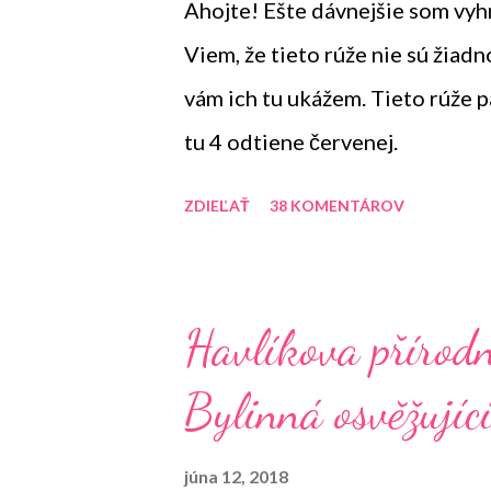
Ahojte! Ešte dávnejšie som vyh
Viem, že tieto rúže nie sú žiadn
vám ich tu ukážem. Tieto rúže 
tu 4 odtiene červenej.
ZDIEĽAŤ
38 KOMENTÁROV
Havlíkova přírod
Bylinná osvěžujíc
júna 12, 2018