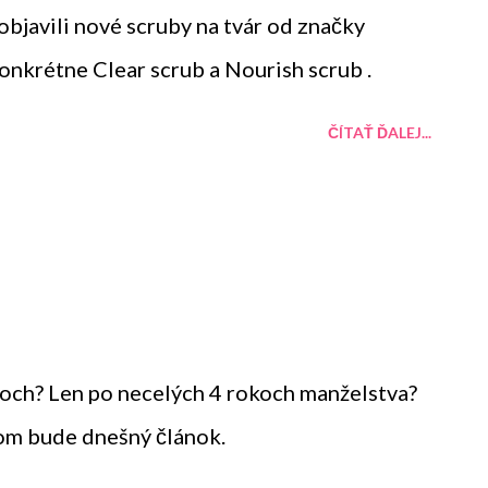
objavili nové scruby na tvár od značky
konkrétne Clear scrub a Nourish scrub .
ČÍTAŤ ĎALEJ...
koch? Len po necelých 4 rokoch manželstva?
tom bude dnešný článok.