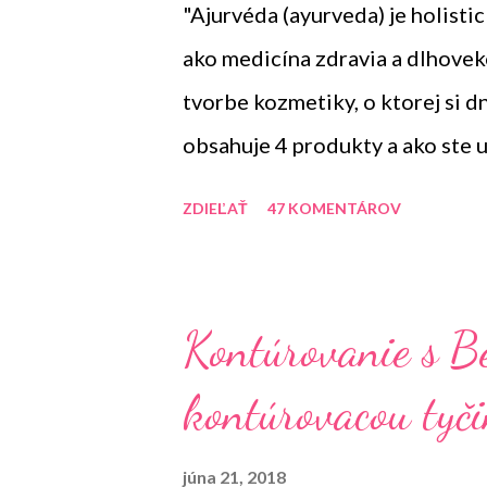
"Ajurvéda (ayurveda) je holist
ako medicína zdravia a dlhoveko
tvorbe kozmetiky, o ktorej si d
obsahuje 4 produkty a ako ste u
RITUALS.
ZDIEĽAŤ
47 KOMENTÁROV
Kontúrovanie s Be
kontúrovacou tyč
júna 21, 2018