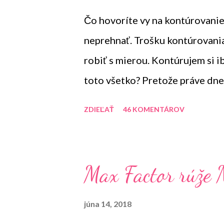
Čo hovoríte vy na kontúrovanie?
neprehnať. Trošku kontúrovania
robiť s mierou. Kontúrujem si iba
toto všetko? Pretože práve dne
to kontúrovanie hračka.
ZDIEĽAŤ
46 KOMENTÁROV
Max Factor rúže 
júna 14, 2018