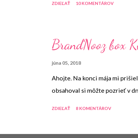
ZDIEĽAŤ
10 KOMENTÁROV
BrandNooz box K
júna 05, 2018
Ahojte. Na konci mája mi prišie
obsahoval si môžte pozrieť v d
ZDIEĽAŤ
8 KOMENTÁROV