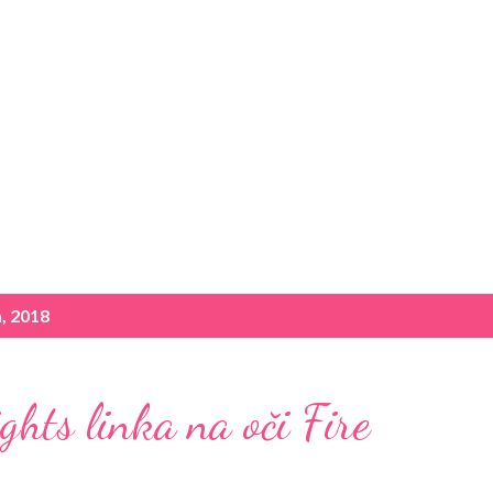
Preskočiť na hlavný obsah
, 2018
hts linka na oči Fire