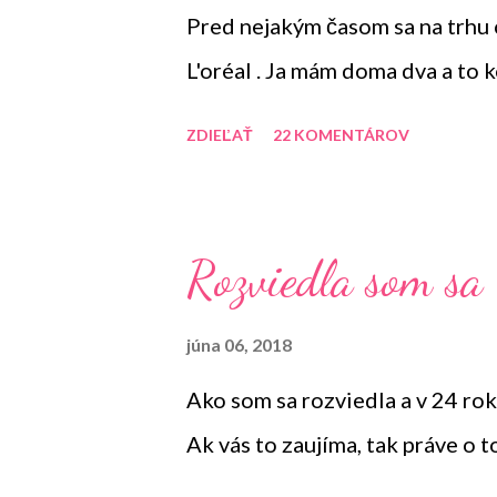
Pred nejakým časom sa na trhu 
L'oréal . Ja mám doma dva a to 
ZDIEĽAŤ
22 KOMENTÁROV
Rozviedla som sa
júna 06, 2018
Ako som sa rozviedla a v 24 ro
Ak vás to zaujíma, tak práve o 