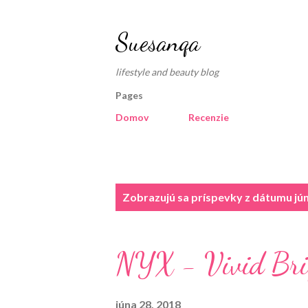
Suesanqa
lifestyle and beauty blog
Pages
Domov
Recenzie
P
Zobrazujú sa príspevky z dátumu jún
r
í
NYX - Vivid Brig
s
p
júna 28, 2018