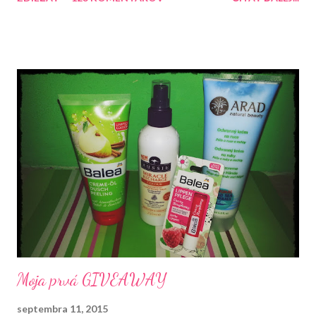
naplno venovať blogu. Do konca roka mám pre Vás pripravené
ešte dve súťaže. Tentokrát si môžte zasúťažiť o tento balíček,
ktorý obsahuje rôzne produkty.
Moja prvá GIVEAWAY
septembra 11, 2015