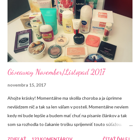
e
k
o
m
e
n
t
á
r
a
Giveaway November/Listopad 2017
novembra 15, 2017
Ahojte krásky! Momentálne ma skolila choroba a ja úprimne
nevládzem nič a tak sa len váľam v posteli. Momentálne neviem
kedy mi bude lepšie a budem mať chuť na písanie článkov a tak
som sa rozhodla to čakanie trošku spríjemniť touto súťažou.
Každopádne dúfam, že sa mi čím skôr uľaví a ja sa budem môcť
ZDIEĽAŤ
123 KOMENTÁROV
ČÍTAŤ ĎALEJ...