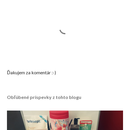
Z
Ďakujem za komentár :-)
v
e
r
Obľúbené príspevky z tohto blogu
e
j
n
e
n
i