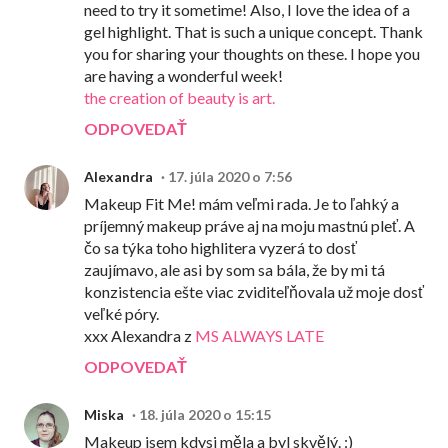
need to try it sometime! Also, I love the idea of a
gel highlight. That is such a unique concept. Thank
you for sharing your thoughts on these. I hope you
are having a wonderful week!
the creation of beauty is art.
ODPOVEDAŤ
Alexandra
17. júla 2020 o 7:56
Makeup Fit Me! mám veľmi rada. Je to ľahký a
príjemný makeup práve aj na moju mastnú pleť. A
čo sa týka toho highlitera vyzerá to dosť
zaujímavo, ale asi by som sa bála, že by mi tá
konzistencia ešte viac zviditeľňovala už moje dosť
veľké póry.
xxx Alexandra z
MS ALWAYS LATE
ODPOVEDAŤ
Miska
18. júla 2020 o 15:15
Makeup jsem kdysi měla a byl skvělý. :)