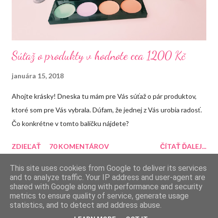
Súťaž o produkty v hodnote cca 1200 Kč
januára 15, 2018
Ahojte krásky! Dneska tu mám pre Vás súťaž o pár produktov,
ktoré som pre Vás vybrala. Dúfam, že jednej z Vás urobia radosť.
Čo konkrétne v tomto balíčku nájdete?
ZDIEĽAŤ
70 KOMENTÁROV
ČÍTAŤ ĎALEJ...
This site uses cookies from Google to deliver its services
and to analyze traffic. Your IP address and user-agent are
shared with Google along with performance and security
metrics to ensure quality of service, generate usage
Používa službu Blogger
statistics, and to detect and address abuse.