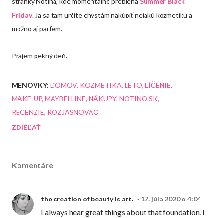
stránky Notina, kde momentálne prebieha
Summer Black
Friday
. Ja sa tam určite chystám nakúpiť nejakú kozmetiku a
možno aj parfém.
Prajem pekný deň.
MENOVKY:
DOMOV
KOZMETIKA
LETO
LÍČENIE
MAKE-UP
MAYBELLINE
NÁKUPY
NOTINO.SK
RECENZIE
ROZJASŇOVAČ
ZDIEĽAŤ
Komentáre
the creation of beauty is art.
17. júla 2020 o 4:04
I always hear great things about that foundation. I