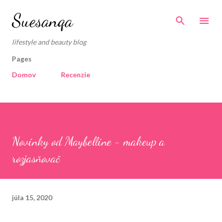
Preskočiť na hlavný obsah
Suesanqa
lifestyle and beauty blog
Pages
Domov
Recenzie
Novinky od Maybelline - makeup a
rozjasňovač
júla 15, 2020