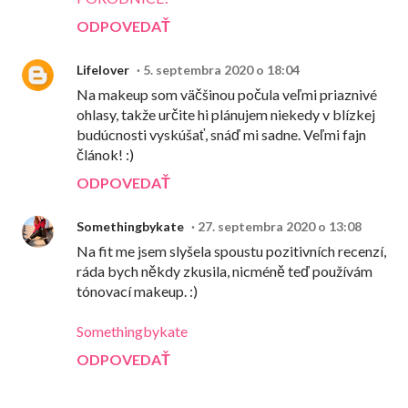
ODPOVEDAŤ
Lifelover
5. septembra 2020 o 18:04
Na makeup som väčšinou počula veľmi priaznivé
ohlasy, takže určite hi plánujem niekedy v blízkej
budúcnosti vyskúšať, snáď mi sadne. Veľmi fajn
článok! :)
ODPOVEDAŤ
Somethingbykate
27. septembra 2020 o 13:08
Na fit me jsem slyšela spoustu pozitivních recenzí,
ráda bych někdy zkusila, nicméně teď používám
tónovací makeup. :)
Somethingbykate
ODPOVEDAŤ