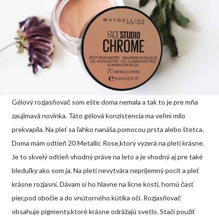
Gélový rozjasňovač som ešte doma nemala a tak to je pre mňa
zaujímavá novinka. Táto gélová konzistencia ma veľmi milo
prekvapila. Na pleť sa ľahko nanáša pomocou prsta alebo štetca.
Doma mám odtieň 20 Metallic Rose,ktorý vyzerá na pleti krásne.
Je to skvelý odtieň vhodný práve na leto a je vhodný aj pre také
bleduľky ako som ja. Na pleti nevytvára nepríjemný pocit a pleť
krásne rozjasní. Dávam si ho hlavne na lícne kosti, hornú časť
pier,pod obočie a do vnútorného kútika očí. Rozjasňovač
obsahuje pigmenty,ktoré krásne odrážajú svetlo. Stačí použiť