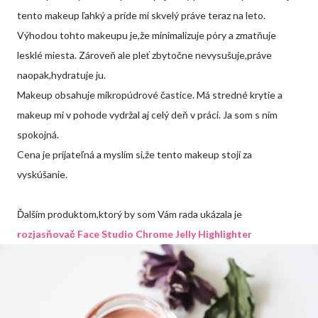
tento makeup ľahký a príde mi skvelý práve teraz na leto.
Výhodou tohto makeupu je,že minimalizuje póry a zmatňuje
lesklé miesta. Zároveň ale pleť zbytočne nevysušuje,práve
naopak,hydratuje ju.
Makeup obsahuje mikropúdrové častice. Má stredné krytie a
makeup mi v pohode vydržal aj celý deň v práci. Ja som s ním
spokojná.
Cena je prijateľná a myslím si,že tento makeup stojí za
vyskúšanie.
Ďalším produktom,ktorý by som Vám rada ukázala je
rozjasňovač Face Studio Chrome Jelly Highlighter