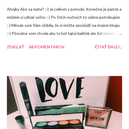
Ahojky Ako sa máte? :-) Ja celkom v pohode. Konečne je piatok a
môžem si užívať voľno :-) Po 5tich nočných to vážne potrebujem
:-) Minule som Vám sľúbila, že si môžte zasúťažiť na mojom blogu
:-) Pôvodne som chcela aby to bol tajný balíček ale žiaľ nenašla
som žiadnú peknú krabičku takže tento balíček uvidíte, že čo
ZDIEĽAŤ
88 KOMENTÁROV
ČÍTAŤ ĎALEJ...
bude obsahovať ale čoskoro vymyslím na FB alebo instagrame
nejakú súťaž, kde bude výhra prekvapenie :-) A o čo môžte
súťažiť? 1. Balea peeling jablko so škoricou 2. Aussie Miracle
Recharge Colour (balzám na farbené vlasy) 3. Arad krém na ruky
Recenzia 4. Balea malinový balzám na pery