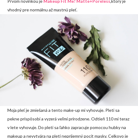
Prvom novinkou je
Makeup Fit Me! Matte+Poreless
,ktorý je
vhodný pre normálnu až mastnú pleť.
Moja pleť je zmiešaná a tento make-up mi vyhovuje. Pleti sa
pekne prispôsobí a vyzerá veľmi prirodzene. Odtieň 110 mi teraz
v lete vyhovuje. Do pleti sa ľahko zapracuje pomocou hubky na
makeup a nevytvára na pleti nepríjemný pocit masky. Celkovo je