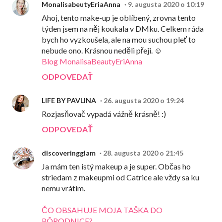
MonalisabeutyEriaAnna
9. augusta 2020 o 10:19
Ahoj, tento make-up je oblíbený, zrovna tento
týden jsem na něj koukala v DMku. Celkem ráda
bych ho vyzkoušela, ale na mou suchou pleť to
nebude ono. Krásnou neděli přeji. ☺
Blog MonalisaBeautyEriAnna
ODPOVEDAŤ
LIFE BY PAVLINA
26. augusta 2020 o 19:24
Rozjasňovač vypadá vážně krásně! :)
ODPOVEDAŤ
discoveringglam
28. augusta 2020 o 21:45
Ja mám ten istý makeup a je super. Občas ho
striedam z makeupmi od Catrice ale vždy sa ku
nemu vrátim.
ČO OBSAHUJE MOJA TAŠKA DO
PÔRODNICE?