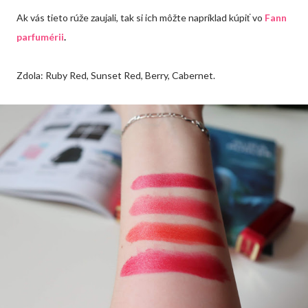
Ak vás tieto rúže zaujali, tak si ich môžte napríklad kúpiť vo
Fann
parfumérii
.
Zdola: Ruby Red, Sunset Red, Berry, Cabernet.