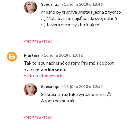
Suesanqa
15. júna 2018 o 18:46
Možno by ti práve pristala jedna z týchto
:-) Mala by si tu nájsť každá svoj odtieň
:-) Ja výrazne pery zbožňujem.
ODPOVEDAŤ
Martina
16. júna 2018 o 18:12
Tak to jsou nádherné odstíny. Pro mě sice dost
výrazné ,ale líbí se mi.
welcometomyworld
Suesanqa
17. júna 2018 o 12:52
Sú krásne a až také výrazné nie sú 😊
Aspoň na mňa nie.
ODPOVEDAŤ