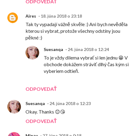
ODPOVEDAŤ
Aires
18. júna 2018 o 23:18
Tak ty vypadají vážně skvěle :) Ani bych nevěděla
kterou si vybrat, protože všechny odstíny jsou
pěkné :)
Suesanqa
24. júna 2018 o 12:24
To je vždy dilema vybrať si len jednu 😁 V
obchode dokážem stráviť dlhý čas kým si
vyberiem odtieň.
ODPOVEDAŤ
Suesanqa
24. júna 2018 o 12:23
Okay. Thanks 😊😘
ODPOVEDAŤ
Minau
27. júna 2018 o 0:18