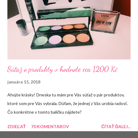
Súťaž o produkty v hodnote cca 1200 Kč
januára 15, 2018
Ahojte krásky! Dneska tu mám pre Vás súťaž o pár produktov,
ktoré som pre Vás vybrala. Dúfam, že jednej z Vás urobia radosť.
Čo konkrétne v tomto balíčku nájdete?
ZDIEĽAŤ
70 KOMENTÁROV
ČÍTAŤ ĎALEJ...