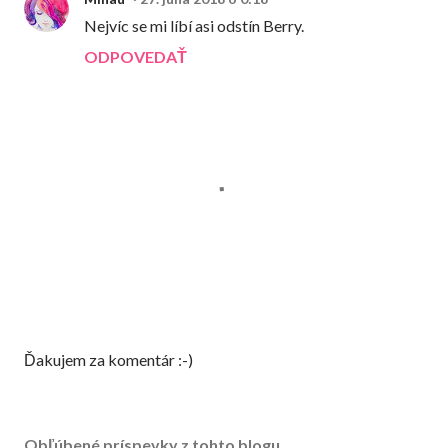
Nejvíc se mi líbí asi odstín Berry.
ODPOVEDAŤ
Z
Ďakujem za komentár :-)
v
e
r
Obľúbené príspevky z tohto blogu
e