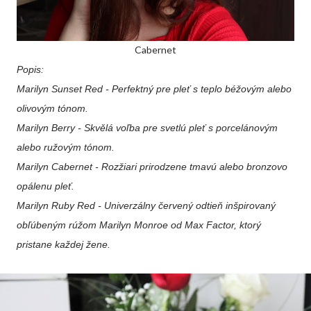
Cabernet
Popis:
Marilyn Sunset Red
- Perfektný pre pleť s teplo béžovým alebo
olivovým tónom.
Marilyn Berry
- Skvělá voľba pre svetlú pleť s porcelánovým
alebo ružovým tónom.
Marilyn Cabernet
- Rozžiari prirodzene tmavú alebo bronzovo
opálenu pleť.
Marilyn Ruby Red
- Univerzálny červený odtieň inšpirovaný
obľúbeným rúžom Marilyn Monroe od Max Factor, ktorý
pristane každej žene.