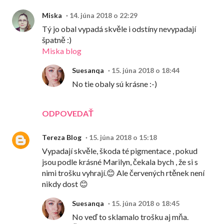
Miska
14. júna 2018 o 22:29
Tý jo obal vypadá skvěle i odstíny nevypadají
špatně :)
Miska blog
Suesanqa
15. júna 2018 o 18:44
No tie obaly sú krásne :-)
ODPOVEDAŤ
Tereza Blog
15. júna 2018 o 15:18
Vypadají skvěle, škoda té pigmentace , pokud
jsou podle krásné Marilyn, čekala bych , že si s
nimi trošku vyhrají.😊 Ale červených rtěnek není
nikdy dost 😊
Suesanqa
15. júna 2018 o 18:45
No veď to sklamalo trošku aj mňa.