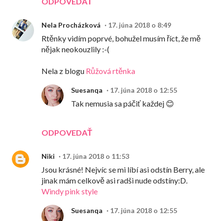
ODPOVEDAŤ
Nela Procházková
17. júna 2018 o 8:49
Rtěnky vidím poprvé, bohužel musím říct, že mě
nějak neokouzlily :-(
Nela z blogu
Růžová rtěnka
Suesanqa
17. júna 2018 o 12:55
Tak nemusia sa páčiť každej 😊
ODPOVEDAŤ
Niki
17. júna 2018 o 11:53
Jsou krásné! Nejvíc se mi líbí asi odstín Berry, ale
jinak mám celkově asi radši nude odstíny:D.
Windy pink style
Suesanqa
17. júna 2018 o 12:55