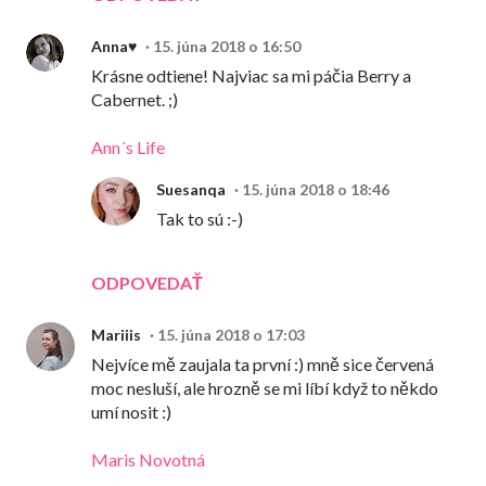
Anna♥
15. júna 2018 o 16:50
Krásne odtiene! Najviac sa mi páčia Berry a
Cabernet. ;)
Ann´s Life
Suesanqa
15. júna 2018 o 18:46
Tak to sú :-)
ODPOVEDAŤ
Mariiis
15. júna 2018 o 17:03
Nejvíce mě zaujala ta první :) mně sice červená
moc nesluší, ale hrozně se mi líbí když to někdo
umí nosit :)
Maris Novotná