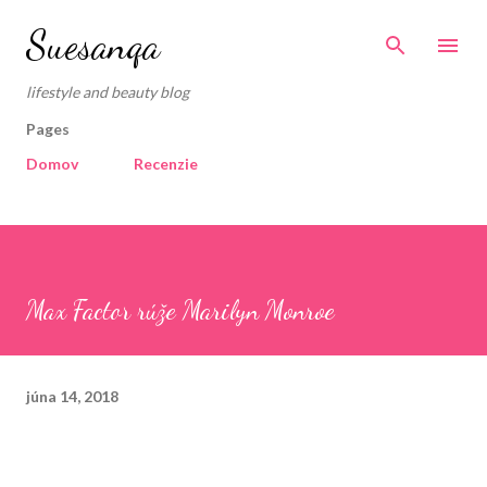
Preskočiť na hlavný obsah
Suesanqa
lifestyle and beauty blog
Pages
Domov
Recenzie
Max Factor rúže Marilyn Monroe
júna 14, 2018