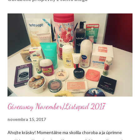
j
n
e
n
i
e
k
o
m
e
n
t
á
r
a
Giveaway November/Listopad 2017
novembra 15, 2017
Ahojte krásky! Momentálne ma skolila choroba a ja úprimne