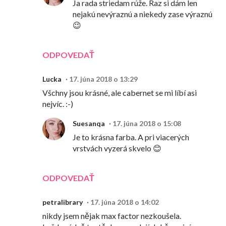
Ja rada striedam rúže. Raz si dám len
nejakú nevýraznú a niekedy zase výraznú
😉
ODPOVEDAŤ
Lucka
17. júna 2018 o 13:29
Všchny jsou krásné, ale cabernet se mi líbí asi
nejvíc. :-)
Suesanqa
17. júna 2018 o 15:08
Je to krásna farba. A pri viacerých
vrstvách vyzerá skvelo 😊
ODPOVEDAŤ
petralibrary
17. júna 2018 o 14:02
nikdy jsem nějak max factor nezkoušela.