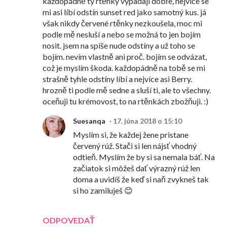
každopádně ty rtěnky vypadají dobře, nejvíce se
mi asi líbí odstín sunset red jako samotný kus. já
však nikdy červené rtěnky nezkoušela, moc mi
podle mě nesluší a nebo se možná to jen bojím
nosit. jsem na spíše nude odstíny a už toho se
bojím. nevím vlastně ani proč. bojím se odvázat,
což je myslím škoda. každopádně na tobě se mi
strašně tyhle odstíny líbí a nejvíce asi Berry.
hrozně ti podle mě sedne a sluší ti, ale to všechny.
oceňuji tu krémovost, to na rtěnkách zbožňuji. :)
Suesanqa
17. júna 2018 o 15:10
Myslím si, že každej žene pristane
červený rúž. Stači si len nájsť vhodný
odtieň. Myslím že by si sa nemala báť. Na
začiatok si môžeš dať výrazný rúž len
doma a uvidíš že keď si naň zvykneš tak
si ho zamiluješ 😊
ODPOVEDAŤ