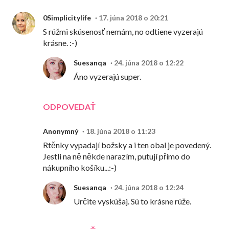
0Simplicitylife
17. júna 2018 o 20:21
S rúžmi skúsenosť nemám, no odtiene vyzerajú
krásne. :-)
Suesanqa
24. júna 2018 o 12:22
Áno vyzerajú super.
ODPOVEDAŤ
Anonymný
18. júna 2018 o 11:23
Rtěnky vypadají božsky a i ten obal je povedený.
Jestli na ně někde narazím, putují přímo do
nákupního košíku...:-)
Suesanqa
24. júna 2018 o 12:24
Určite vyskúšaj. Sú to krásne rúže.