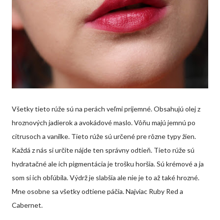
Všetky tieto rúže sú na perách veľmi príjemné. Obsahujú olej z
hroznových jadierok a avokádové maslo. Vôňu majú jemnú po
citrusoch a vanilke. Tieto rúže sú určené pre rôzne typy žien.
Každá z nás si určite nájde ten správny odtieň. Tieto rúže sú
hydratačné ale ich pigmentácia je trošku horšia. Sú krémové a ja
som si ich obľúbila. Výdrž je slabšia ale nie je to až také hrozné.
Mne osobne sa všetky odtiene páčia. Najviac Ruby Red a
Cabernet.