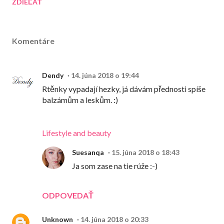
ZDIEĽAŤ
Komentáre
Dendy
14. júna 2018 o 19:44
Rtěnky vypadají hezky, já dávám přednosti spíše
balzámům a leskům. :)
Lifestyle and beauty
Suesanqa
15. júna 2018 o 18:43
Ja som zase na tie rúže :-)
ODPOVEDAŤ
Unknown
14. júna 2018 o 20:33