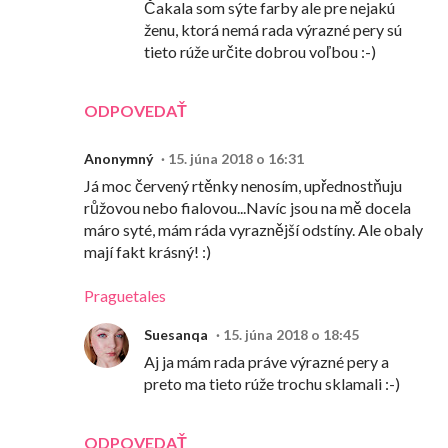
Čakala som sýte farby ale pre nejakú
ženu, ktorá nemá rada výrazné pery sú
tieto rúže určite dobrou voľbou :-)
ODPOVEDAŤ
Anonymný
15. júna 2018 o 16:31
Já moc červený rtěnky nenosím, upřednostňuju
růžovou nebo fialovou...Navíc jsou na mě docela
máro syté, mám ráda vyraznější odstíny. Ale obaly
mají fakt krásný! :)
Praguetales
Suesanqa
15. júna 2018 o 18:45
Aj ja mám rada práve výrazné pery a
preto ma tieto rúže trochu sklamali :-)
ODPOVEDAŤ