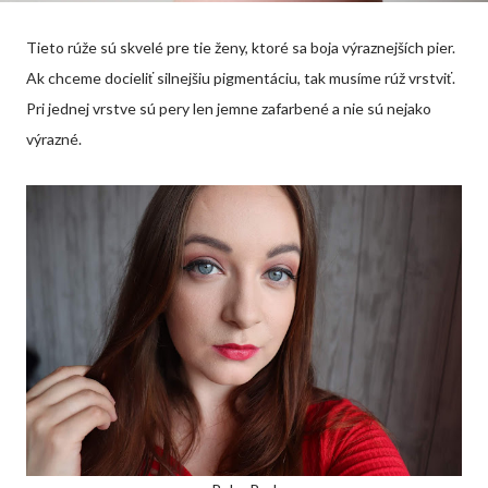
Tieto rúže sú skvelé pre tie ženy, ktoré sa boja výraznejších pier.
Ak chceme docieliť silnejšiu pigmentáciu, tak musíme rúž vrstviť.
Pri jednej vrstve sú pery len jemne zafarbené a nie sú nejako
výrazné.