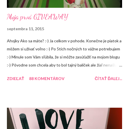
Moja prvá GIVEAWAY
septembra 11, 2015
Ahojky Ako sa máte? :-) Ja celkom v pohode. Konečne je piatok a
môžem si užívať voľno :-) Po 5tich nočných to vážne potrebujem
:-) Minule som Vám sľúbila, že si môžte zasúťažiť na mojom blogu
:-) Pôvodne som chcela aby to bol tajný balíček ale žiaľ nenašla
som žiadnú peknú krabičku takže tento balíček uvidíte, že čo
ZDIEĽAŤ
88 KOMENTÁROV
ČÍTAŤ ĎALEJ...
bude obsahovať ale čoskoro vymyslím na FB alebo instagrame
nejakú súťaž, kde bude výhra prekvapenie :-) A o čo môžte
súťažiť? 1. Balea peeling jablko so škoricou 2. Aussie Miracle
Recharge Colour (balzám na farbené vlasy) 3. Arad krém na ruky
Recenzia 4. Balea malinový balzám na pery