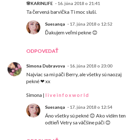
🌸KARINLIFE
16. júna 2018 o 21:41
Ta červená barvička Ti moc sluší.
Suesanqa
17. júna 2018 o 12:52
Ďakujem veľmi pekne 😊
ODPOVEDAŤ
Simona Dubravova
16. júna 2018 o 23:00
Najviac sa mi páči Berry, ale všetky sú naozaj
pekné ❤ xx
Simona |
l i v e i n f o x w o r l d
Suesanqa
17. júna 2018 o 12:54
Áno všetky sú pekné 😊 Ako vidím ten
odtieň Vetry sa väčšine páči 😊