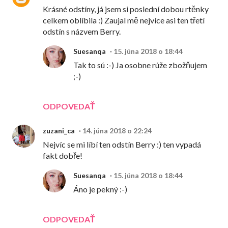
Krásné odstíny, já jsem si poslední dobou rtěnky
celkem oblíbila :) Zaujal mě nejvíce asi ten třetí
odstín s názvem Berry.
Suesanqa
15. júna 2018 o 18:44
Tak to sú :-) Ja osobne rúže zbožňujem
;-)
ODPOVEDAŤ
zuzani_ca
14. júna 2018 o 22:24
Nejvíc se mi líbí ten odstín Berry :) ten vypadá
fakt dobře!
Suesanqa
15. júna 2018 o 18:44
Áno je pekný :-)
ODPOVEDAŤ