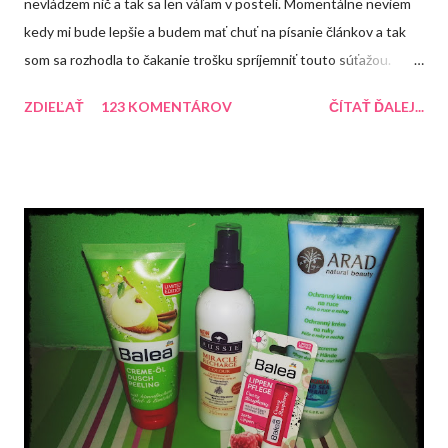
nevládzem nič a tak sa len váľam v posteli. Momentálne neviem
kedy mi bude lepšie a budem mať chuť na písanie článkov a tak
som sa rozhodla to čakanie trošku spríjemniť touto súťažou.
Každopádne dúfam, že sa mi čím skôr uľaví a ja sa budem môcť
ZDIEĽAŤ
123 KOMENTÁROV
ČÍTAŤ ĎALEJ...
naplno venovať blogu. Do konca roka mám pre Vás pripravené
ešte dve súťaže. Tentokrát si môžte zasúťažiť o tento balíček,
ktorý obsahuje rôzne produkty.