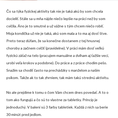
Čo sa týka fyzickej aktivity tak nie je taká akú by som chcela
docieliť. Stále sa u mňa nájde niečo lepšie na práci než by som
cvičila. Áno je to smutné a už vážne s tým chcem niečo robiť.
Moja kondička už nie je taká, akú som mala a to ma aj dosť štve.
Preto teraz dúfam, že sa konečne dostanem z tej hnusnej
choroby a začnem cvičiť (pravidelne). V práci mám dosť veľkú
fyzickú záťaž na telo (pracujem manuálne a dvíham aj ťažšie veci,
urobí veľa krokov a podobne). Do práce a z práce chodím pešo.
Snažím sa chodiť často na prechádzky s manželom a naším
psíkom. Takže ak to tak zhrniem, tak mám takú strednú aktivitu.
No ale prejdime k tomu o čom Vám chcem dnes povedať. A to o
tom ako fungujú a čo sú to vlastne za tabletky. Princíp je
jednoduchý. V balení sú 3 farby tabletiek. Každá z nich sa berie
30 minút pred jedlom.