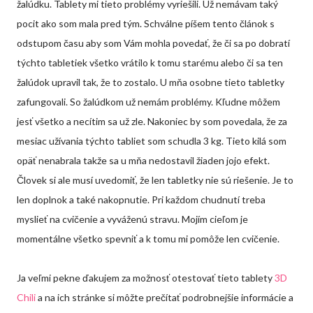
žalúdku. Tablety mi tieto problémy vyriešili. Už nemávam taký
pocit ako som mala pred tým. Schválne píšem tento článok s
odstupom času aby som Vám mohla povedať, že či sa po dobratí
týchto tabletiek všetko vrátilo k tomu starému alebo či sa ten
žalúdok upravil tak, že to zostalo. U mňa osobne tieto tabletky
zafungovali. So žalúdkom už nemám problémy. Kľudne môžem
jesť všetko a necítim sa už zle. Nakoniec by som povedala, že za
mesiac užívania týchto tabliet som schudla 3 kg. Tieto kilá som
opäť nenabrala takže sa u mňa nedostavil žiaden jojo efekt.
Človek si ale musí uvedomiť, že len tabletky nie sú riešenie. Je to
len doplnok a také nakopnutie. Pri každom chudnutí treba
myslieť na cvičenie a vyváženú stravu. Mojím cieľom je
momentálne všetko spevniť a k tomu mi pomôže len cvičenie.
Ja veľmi pekne ďakujem za možnosť otestovať tieto tablety
3D
Chili
a na ich stránke si môžte prečítať podrobnejšie informácie a