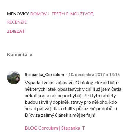
MENOVKY:
DOMOV
LIFESTYLE
MÔJ ŽIVOT
RECENZIE
ZDIEĽAŤ
Komentáre
Stepanka_Corculum
10. decembra 2017 o 13:15
Vypadají velmi zajímavě. O biologické aktivitě
některých látek obsažených v chilli už jsem četla
několikrát a tak nepochybuji, že i tyto tablety
budou skvělý doplněk stravy pro někoho, kdo
nerad pálivá jídla a chilli v přirozené podobě. :)
Díky za zajímý článek a měj se fajn!
BLOG Corculum | Stepanka_T