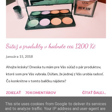
Súťaž o produkty v hodnote cca 1200 Kč
januára 15, 2018
Ahojte krásky! Dneska tu mám pre Vás súťaž o pár produktov,
ktoré som pre Vás vybrala. Dúfam, že jednej z Vás urobia radosť.
Čo konkrétne v tomto balíčku nájdete?
ZDIEĽAŤ
70 KOMENTÁROV
ČÍTAŤ ĎALEJ...
This site uses cookies from Google to deliver its services
and to analyze traffic. Your IP address and user-agent are