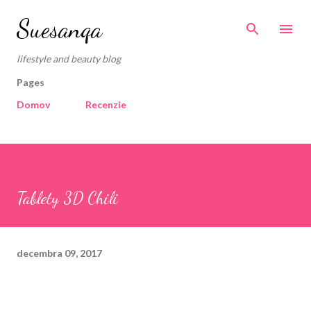
Preskočiť na hlavný obsah
Suesanqa
lifestyle and beauty blog
Pages
Domov
Recenzie
Tablety 3D Chili
decembra 09, 2017