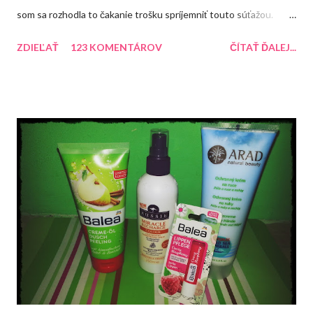
som sa rozhodla to čakanie trošku spríjemniť touto súťažou.
Každopádne dúfam, že sa mi čím skôr uľaví a ja sa budem môcť
ZDIEĽAŤ
123 KOMENTÁROV
ČÍTAŤ ĎALEJ...
naplno venovať blogu. Do konca roka mám pre Vás pripravené
ešte dve súťaže. Tentokrát si môžte zasúťažiť o tento balíček,
ktorý obsahuje rôzne produkty.