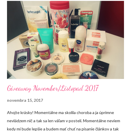
n
e
n
i
e
k
o
m
e
n
t
á
r
a
Giveaway November/Listopad 2017
novembra 15, 2017
Ahojte krásky! Momentálne ma skolila choroba a ja úprimne
nevládzem nič a tak sa len váľam v posteli. Momentálne neviem
kedy mi bude lepšie a budem mať chuť na písanie článkov a tak