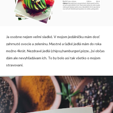
Ja osobne nejem veľmi sladké. V mojom jedálníčku mám dosť
zahrnuté ovocie a zeleninu. Mastné a ťažké jedlá mám do roka
možno 4krát. Nezdravé jedlá (chipsy,hamburgeri,pizze...)si občas
dám ale nevyhľadávam ich. To by bolo asi tak všetko o mojom
stravovaní.