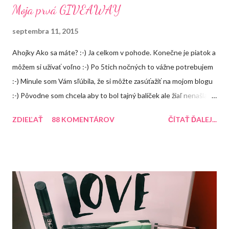
Moja prvá GIVEAWAY
septembra 11, 2015
Ahojky Ako sa máte? :-) Ja celkom v pohode. Konečne je piatok a
môžem si užívať voľno :-) Po 5tich nočných to vážne potrebujem
:-) Minule som Vám sľúbila, že si môžte zasúťažiť na mojom blogu
:-) Pôvodne som chcela aby to bol tajný balíček ale žiaľ nenašla
som žiadnú peknú krabičku takže tento balíček uvidíte, že čo
ZDIEĽAŤ
88 KOMENTÁROV
ČÍTAŤ ĎALEJ...
bude obsahovať ale čoskoro vymyslím na FB alebo instagrame
nejakú súťaž, kde bude výhra prekvapenie :-) A o čo môžte
súťažiť? 1. Balea peeling jablko so škoricou 2. Aussie Miracle
Recharge Colour (balzám na farbené vlasy) 3. Arad krém na ruky
Recenzia 4. Balea malinový balzám na pery