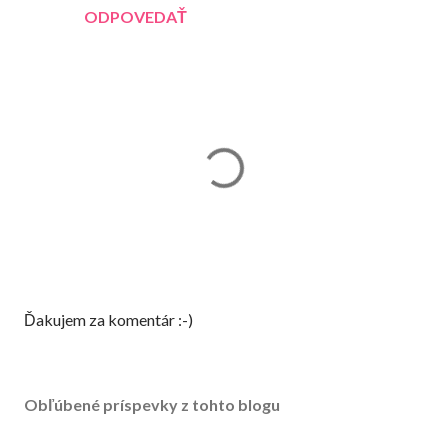
ODPOVEDAŤ
Z
Ďakujem za komentár :-)
v
e
r
Obľúbené príspevky z tohto blogu
e
j