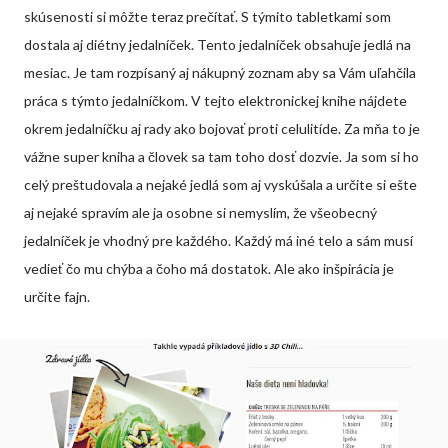
skúsenosti si môžte teraz prečítať. S týmito tabletkami som
dostala aj diétny jedalníček. Tento jedalníček obsahuje jedlá na
mesiac. Je tam rozpísaný aj nákupný zoznam aby sa Vám uľahčila
práca s týmto jedalníčkom. V tejto elektronickej knihe nájdete
okrem jedalníčku aj rady ako bojovať proti celulitíde. Za mňa to je
vážne super kniha a človek sa tam toho dosť dozvie. Ja som si ho
celý preštudovala a nejaké jedlá som aj vyskúšala a určite si ešte
aj nejaké spravím ale ja osobne si nemyslím, že všeobecný
jedalníček je vhodný pre každého. Každý má iné telo a sám musí
vedieť čo mu chýba a čoho má dostatok. Ale ako inšpirácia je
určite fajn.