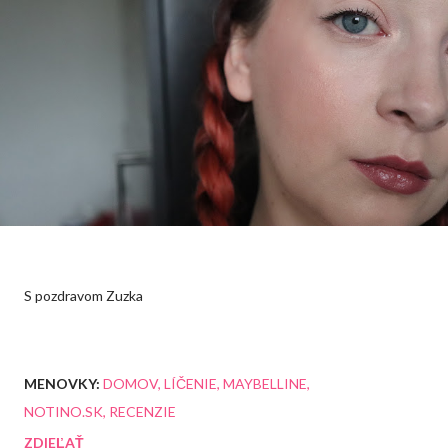
S pozdravom Zuzka
MENOVKY:
DOMOV
LÍČENIE
MAYBELLINE
NOTINO.SK
RECENZIE
ZDIEĽAŤ