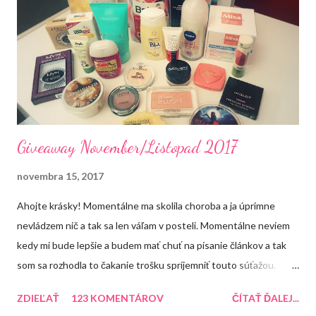
k
o
m
e
n
t
á
r
a
Giveaway November/Listopad 2017
novembra 15, 2017
Ahojte krásky! Momentálne ma skolila choroba a ja úprimne
nevládzem nič a tak sa len váľam v posteli. Momentálne neviem
kedy mi bude lepšie a budem mať chuť na písanie článkov a tak
som sa rozhodla to čakanie trošku spríjemniť touto súťažou.
Každopádne dúfam, že sa mi čím skôr uľaví a ja sa budem môcť
ZDIEĽAŤ
123 KOMENTÁROV
ČÍTAŤ ĎALEJ...
naplno venovať blogu. Do konca roka mám pre Vás pripravené