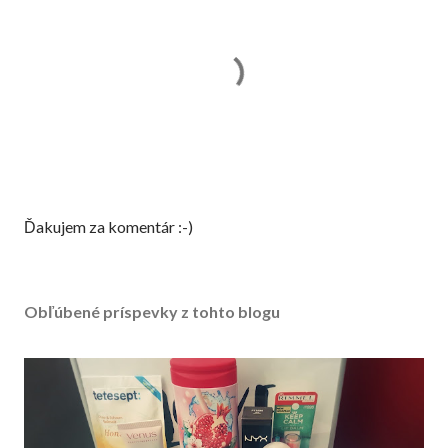
Z
Ďakujem za komentár :-)
v
e
r
Obľúbené príspevky z tohto blogu
e
j
n
e
n
i
e