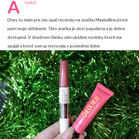
A
hojte!
Dnes tu mám pre vás opäť recenziu na značku Maybelline,ktorá
patrí moje obľúbené. Táto značka je dosť populárna a je dobre
dostupná. V dnešnom článku vám ukážem novinky, ktoré ma
zaujali a ktoré som aj testovala v poslednej dobe.