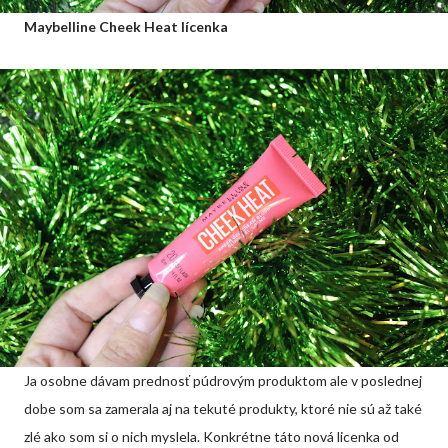
Maybelline Cheek Heat lícenka
Ja osobne dávam prednosť púdrovým produktom ale v poslednej
dobe som sa zamerala aj na tekuté produkty, ktoré nie sú až také
zlé ako som si o nich myslela. Konkrétne táto nová licenka od