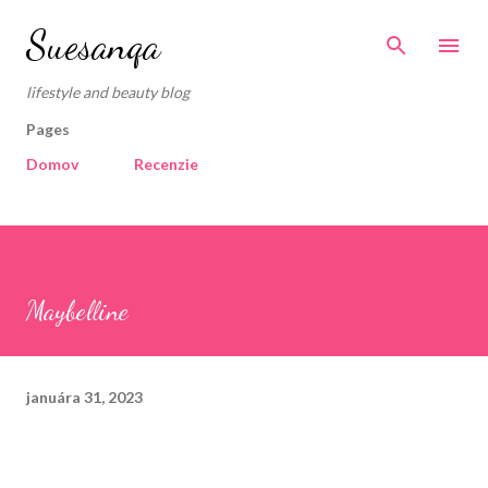
Preskočiť na hlavný obsah
Suesanqa
lifestyle and beauty blog
Pages
Domov
Recenzie
Maybelline
januára 31, 2023