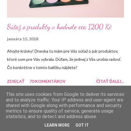
Súťaž o produkty v hodnote cca 1200 Kč
januára 15, 2018
Ahojte krásky! Dneska tu mám pre Vás súťaž o pár produktov,
ktoré som pre Vás vybrala. Dúfam, že jednej z Vás urobia radosť.
Čo konkrétne v tomto balíčku nájdete?
ZDIEĽAŤ
70 KOMENTÁROV
ČÍTAŤ ĎALEJ...
This site uses cookies from Google to deliver its services
and to analyze traffic. Your IP address and user-agent are
shared with Google along with performance and security
metrics to ensure quality of service, generate usage
Používa službu Blogger
statistics, and to detect and address abuse.
LEARN MORE
GOT IT