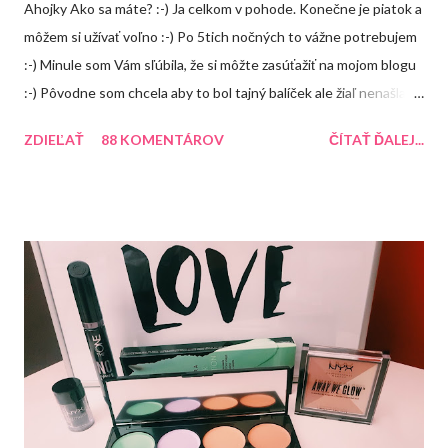
Ahojky Ako sa máte? :-) Ja celkom v pohode. Konečne je piatok a
môžem si užívať voľno :-) Po 5tich nočných to vážne potrebujem
:-) Minule som Vám sľúbila, že si môžte zasúťažiť na mojom blogu
:-) Pôvodne som chcela aby to bol tajný balíček ale žiaľ nenašla
som žiadnú peknú krabičku takže tento balíček uvidíte, že čo
ZDIEĽAŤ
88 KOMENTÁROV
ČÍTAŤ ĎALEJ...
bude obsahovať ale čoskoro vymyslím na FB alebo instagrame
nejakú súťaž, kde bude výhra prekvapenie :-) A o čo môžte
súťažiť? 1. Balea peeling jablko so škoricou 2. Aussie Miracle
Recharge Colour (balzám na farbené vlasy) 3. Arad krém na ruky
Recenzia 4. Balea malinový balzám na pery