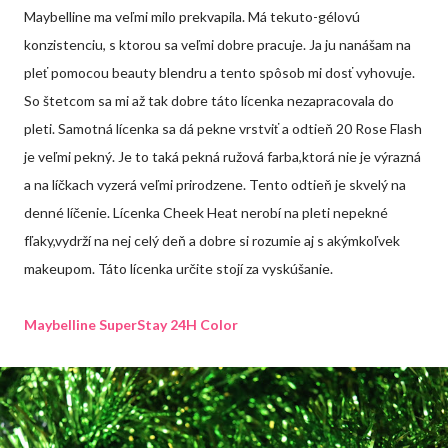
Maybelline ma veľmi milo prekvapila. Má tekuto-gélovú
konzistenciu, s ktorou sa veľmi dobre pracuje. Ja ju nanášam na
pleť pomocou beauty blendru a tento spôsob mi dosť vyhovuje.
So štetcom sa mi až tak dobre táto lícenka nezapracovala do
pleti. Samotná lícenka sa dá pekne vrstviť a odtieň 20 Rose Flash
je veľmi pekný. Je to taká pekná ružová farba,ktorá nie je výrazná
a na líčkach vyzerá veľmi prirodzene. Tento odtieň je skvelý na
denné líčenie. Lícenka Cheek Heat nerobí na pleti nepekné
fľaky,vydrží na nej celý deň a dobre si rozumie aj s akýmkoľvek
makeupom. Táto lícenka určite stojí za vyskúšanie.
Maybelline SuperStay 24H Color