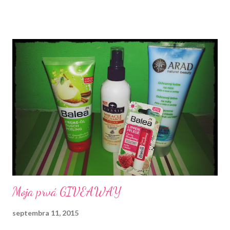
ešte dve súťaže. Tentokrát si môžte zasúťažiť o tento balíček,
ktorý obsahuje rôzne produkty.
Moja prvá GIVEAWAY
septembra 11, 2015