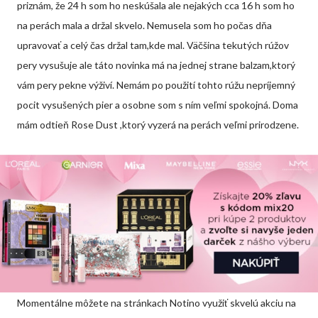
priznám, že 24 h som ho neskúšala ale nejakých cca 16 h som ho
na perách mala a držal skvelo. Nemusela som ho počas dňa
upravovať a celý čas držal tam,kde mal. Väčšina tekutých rúžov
pery vysušuje ale táto novinka má na jednej strane balzam,ktorý
vám pery pekne výživí. Nemám po použití tohto rúžu nepríjemný
pocit vysušených pier a osobne som s ním veľmi spokojná. Doma
mám odtieň Rose Dust ,ktorý vyzerá na perách veľmi prirodzene.
Momentálne môžete na stránkach Notino využiť skvelú akciu na