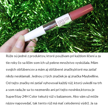
Rúže sú jedné z produktov, ktoré používam pri každom líčení a za
tie roky čo sa líčim som ich už pekne množstvo vyskúšala. Mám
svojich obľúbencov a mám aj obľúbené značky,ktoré ma zatiaľ
nikdy nesklamali. Jednou z tých značiek je aj značka Maybelline.
Od tejto značky mi zatiaľ vyhovoval každý rúž, ktorý uviedli na trh
a som rada,že sa to nezmenilo ani pri tejto novinke,ktorou je
SuperStay 24H Color tekutý rúž s balzamom. Ako vám už môže
názov napovedať, tak tento rúž má mať celodennú výdrž. Ja sa