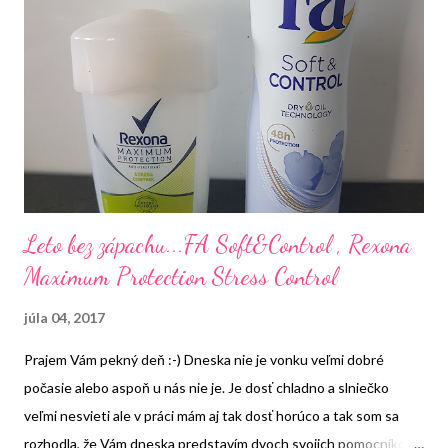
Leto bez zápachu...FA Soft&Control , Rexona
Maximum Protection Stress Control
júla 04, 2017
Prajem Vám pekný deň :-) Dneska nie je vonku veľmi dobré
počasie alebo aspoň u nás nie je. Je dosť chladno a slniečko
veľmi nesvieti ale v práci mám aj tak dosť horúco a tak som sa
rozhodla, že Vám dneska predstavím dvoch svojich pomocníkov.