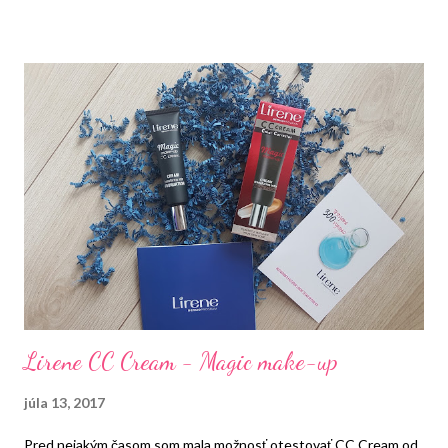
Lirene CC Cream - Magic make-up
júla 13, 2017
Pred nejakým časom som mala možnosť otestovať CC Cream od