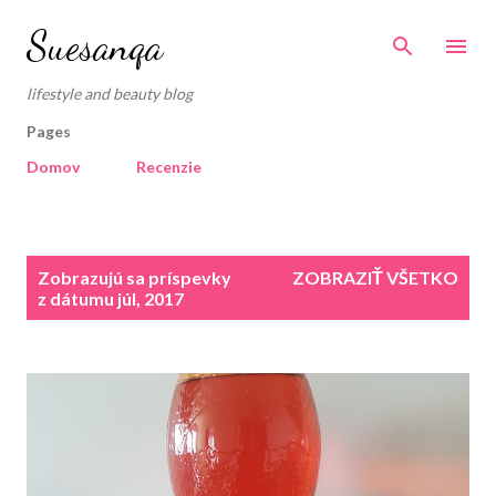
Preskočiť na hlavný obsah
Suesanqa
lifestyle and beauty blog
Pages
Domov
Recenzie
P
Zobrazujú sa príspevky
ZOBRAZIŤ VŠETKO
r
z dátumu júl, 2017
í
s
p
e
v
k
y