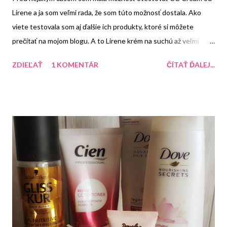
Lirene a ja som veľmi rada, že som túto možnosť dostala. Ako
viete testovala som aj ďalšie ich produkty, ktoré si môžete
prečítať na mojom blogu. A to Lirene krém na suchú až veľmi
suchú pokožku a Lirene Fyziologický Micelárny Odličovací krém .
ZDIEĽAŤ
1 KOMENTÁR
ČÍTAŤ ĎALEJ...
Pred týmto produktom som ešte žiadno CCčko nemala. Tento
CC krém sa nachádza v čiernej tube, ktorá podľa mňa vyzerá
celkom luxusne. Je z pevného plastu s matným efektom a má
strieborné viečko. V jednoduchosti je krása a mne sa to páči.