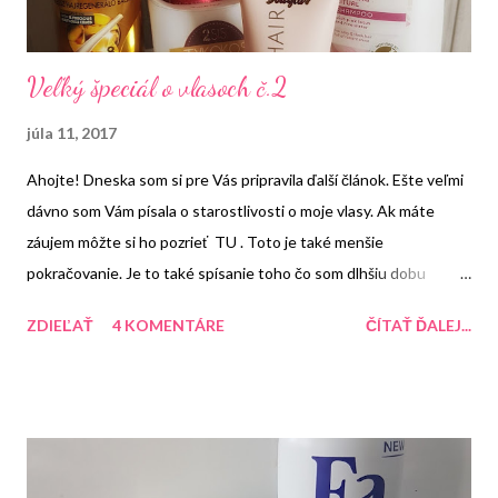
Veľký špeciál o vlasoch č.2
júla 11, 2017
Ahojte! Dneska som si pre Vás pripravila ďalší článok. Ešte veľmi
dávno som Vám písala o starostlivosti o moje vlasy. Ak máte
záujem môžte si ho pozrieť TU . Toto je také menšie
pokračovanie. Je to také spísanie toho čo som dlhšiu dobu
používala a čo používam momentálne. Tento článok sa bude
ZDIEĽAŤ
4 KOMENTÁRE
ČÍTAŤ ĎALEJ...
venovať vlasom. A aké sú moje vlasy? Momentálne nie sú
farbené od Veľkej noci. Vtedy som si ich naposledy farbila na
čierno-modrú farbu. Teraz im dávam pauzu od farby. Časom sa
uvidí čo s nimi zase spravím. Ďalej mám vlasy celkom v poriadku.
Nemastia sa mi nejako extrémne. Jediné čo ma štve, že moje
končeky sú suchšie.