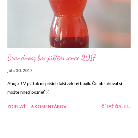
Brandnooz box júl/červenec 2017
júla 30, 2017
Ahojte! V piatok mi prišiel ďalší zelený boxík. Čo obsahoval si
môžte hneď pozrieť :-)
ZDIEĽAŤ
6 KOMENTÁROV
ČÍTAŤ ĎALEJ...