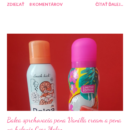
ZDIEĽAŤ
8 KOMENTÁROV
ČÍTAŤ ĎALEJ...
Balea sprchovacia pena Vanilla cream a pena
na holenie Coco Melon