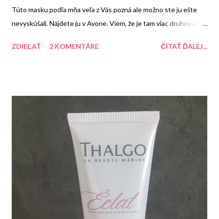
Túto masku podľa mňa veľa z Vás pozná ale možno ste ju ešte
nevyskúšali. Nájdete ju v Avone. Viem, že je tam viac druhov ale
mňa najviac zaujala táto Čistiaca pleťová maska s minerálmi z
ZDIEĽAŤ
2 KOMENTÁRE
ČÍTAŤ ĎALEJ...
Mŕtveho mora.