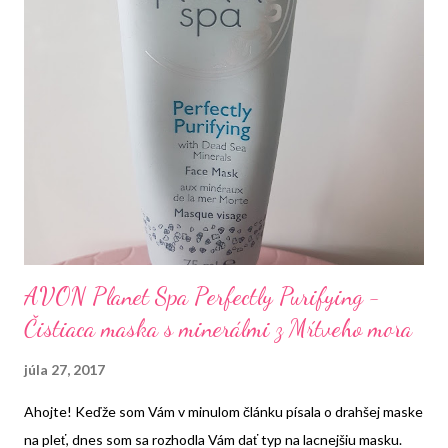
AVON Planet Spa Perfectly Purifying -
Čistiaca maska s minerálmi z Mŕtveho mora
júla 27, 2017
Ahojte! Keďže som Vám v minulom článku písala o drahšej maske
na pleť, dnes som sa rozhodla Vám dať typ na lacnejšiu masku.