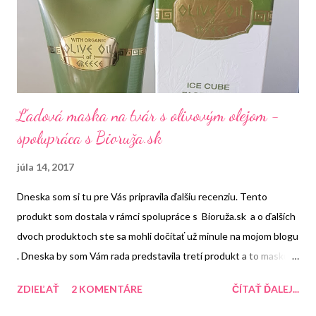
Ľadová maska na tvár s olivovým olejom -
spolupráca s Bioruža.sk
júla 14, 2017
Dneska som si tu pre Vás pripravila ďalšiu recenziu. Tento
produkt som dostala v rámci spolupráce s Bioruža.sk a o ďalších
dvoch produktoch ste sa mohli dočítať už minule na mojom blogu
. Dneska by som Vám rada predstavila tretí produkt a to masku.
Áno doma ich má veľa a každú jednu skúšam a testujem. Masky
ZDIEĽAŤ
2 KOMENTÁRE
ČÍTAŤ ĎALEJ...
ma proste bavia. A v čom je napríklad odlišná táto od tých
ostatných? Tak to sa o chvíľu dozviete :-)