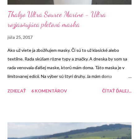
Thalgo Ultra Source Marine - Ultra
rozjasňujúca pleťová maska
júla 25, 2017
Ako už viete ja zbožňujem masky. Či sú to už klasické alebo
textílne. Rada skúšam rôzne typy a značky. A dneska by som sa
rada venovala ďalšej maske, ktorú mám doma. Táto maska je v
limitovanej edícii. Na výber sú štyri druhy. Ja mám doma
rozjasňujúcu masku.
ZDIEĽAŤ
6 KOMENTÁROV
ČÍTAŤ ĎALEJ...