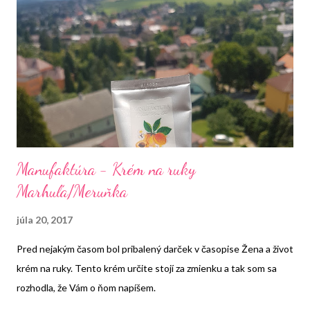
Manufaktúra - Krém na ruky
Marhuľa/Meruňka
júla 20, 2017
Pred nejakým časom bol pribalený darček v časopise Žena a život
krém na ruky. Tento krém určite stojí za zmienku a tak som sa
rozhodla, že Vám o ňom napíšem.