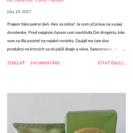
júla 18, 2017
Prajem Vám pekný deň. Ako sa máte? Ja som už práve na svojej
dovolenke. Pred nejakým časom som navštívila Dm drogériu, kde
som sa išla pozrieť na nejaké novinky. Zaujali ma tam dva
produkty na ktorých sa mi páčil dizajn a vône. Samozrejme, že
som si ich hneď hodila do košíka. Doma som ich musela okamžite
ZDIEĽAŤ
3 KOMENTÁRE
ČÍTAŤ ĎALEJ...
vyskúšať a dneska som sa rozhodla, že sa s Vami podelím o svoju
skúsenosť s nimi.