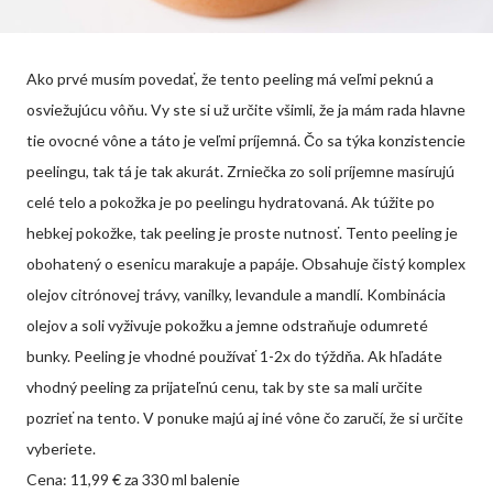
Ako prvé musím povedať, že tento peeling má veľmi peknú a
osviežujúcu vôňu. Vy ste si už určite všimli, že ja mám rada hlavne
tie ovocné vône a táto je veľmi príjemná. Čo sa týka konzistencie
peelingu, tak tá je tak akurát. Zrniečka zo soli príjemne masírujú
celé telo a pokožka je po peelingu hydratovaná. Ak túžite po
hebkej pokožke, tak peeling je proste nutnosť. Tento peeling je
obohatený o esenicu marakuje a papáje. Obsahuje čistý komplex
olejov citrónovej trávy, vanilky, levandule a mandlí. Kombinácia
olejov a soli vyživuje pokožku a jemne odstraňuje odumreté
bunky. Peeling je vhodné používať 1-2x do týždňa. Ak hľadáte
vhodný peeling za prijateľnú cenu, tak by ste sa mali určite
pozrieť na tento. V ponuke majú aj iné vône čo zaručí, že si určite
vyberiete.
Cena: 11,99 € za 330 ml balenie