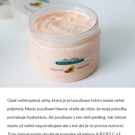
Opäť veľmi pekná vôňa, ktorá je pri používaní tohto masla veľmi
príjemná. Maslo používam hlavne vtedy ak cítim, že moja pokožka
potrebuje hydratáciu. Ak používam v ten deň peeling, tak telové
maslo už veľmi nepotrebujem ale v iné dni je to proste nutnosť.
Toto telové maslo obsahuje komplex vitamínov A,B2,B3,C a E,