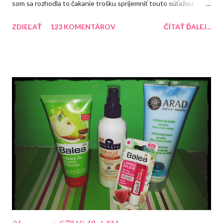
som sa rozhodla to čakanie trošku spríjemniť touto súťažou.
Každopádne dúfam, že sa mi čím skôr uľaví a ja sa budem môcť
ZDIEĽAŤ
123 KOMENTÁROV
ČÍTAŤ ĎALEJ...
naplno venovať blogu. Do konca roka mám pre Vás pripravené
ešte dve súťaže. Tentokrát si môžte zasúťažiť o tento balíček,
ktorý obsahuje rôzne produkty.