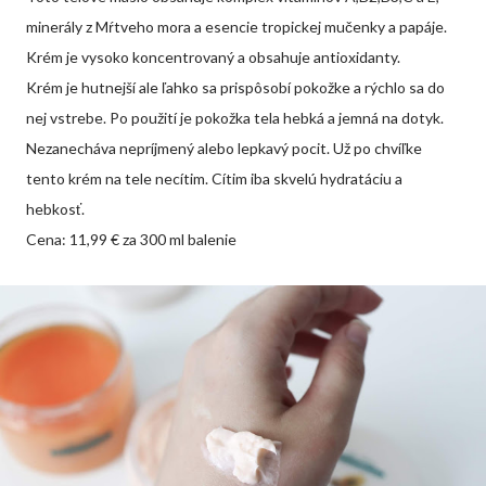
minerály z Mŕtveho mora a esencie tropickej mučenky a papáje.
Krém je vysoko koncentrovaný a obsahuje antioxidanty.
Krém je hutnejší ale ľahko sa prispôsobí pokožke a rýchlo sa do
nej vstrebe. Po použití je pokožka tela hebká a jemná na dotyk.
Nezanecháva nepríjmený alebo lepkavý pocit. Už po chvíľke
tento krém na tele necítim. Cítim iba skvelú hydratáciu a
hebkosť.
Cena: 11,99 € za 300 ml balenie