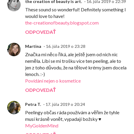
the creation of beauty is art.
16. júla 2019 o 22:39
These sound so wonderful! Definitely something I
would love to have!
the-creationofbeauty.blogspot.com
ODPOVEDAŤ
Martina
16. júla 2019 o 23:28
Značka mi něco říká, ale ještě jsem od nich nic
neměla. Líbí se mi trošku více ten peeling, ale to
jen z toho důvodu, že na tělové krémy jsem docela
lenoch. :-)
Povídání nejen o kosmetice
ODPOVEDAŤ
Petra T.
17. júla 2019 o 20:24
Peelingy občas ráda používám a věřím že tyhle
musí krásně vonět, vypadají božsky ♥
MyGoldenMind