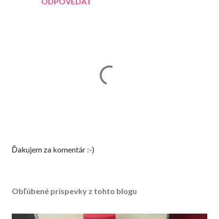
ODPOVEDAŤ
Z
Ďakujem za komentár :-)
v
e
r
Obľúbené príspevky z tohto blogu
e
j
n