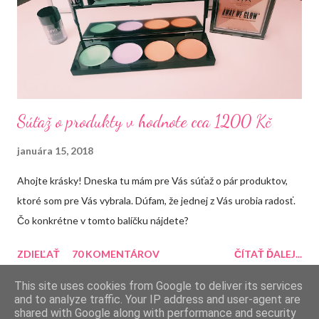
Súťaž o produkty v hodnote cca 1200 Kč
januára 15, 2018
Ahojte krásky! Dneska tu mám pre Vás súťaž o pár produktov,
ktoré som pre Vás vybrala. Dúfam, že jednej z Vás urobia radosť.
Čo konkrétne v tomto balíčku nájdete?
ZDIEĽAŤ
70 KOMENTÁROV
ČÍTAŤ ĎALEJ...
This site uses cookies from Google to deliver its services
and to analyze traffic. Your IP address and user-agent are
shared with Google along with performance and security