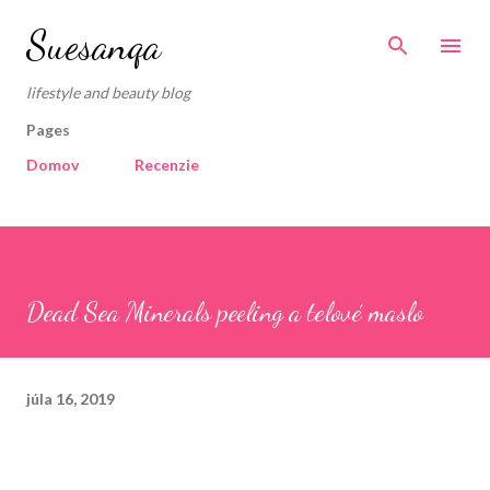
Preskočiť na hlavný obsah
Suesanqa
lifestyle and beauty blog
Pages
Domov
Recenzie
Dead Sea Minerals peeling a telové maslo
júla 16, 2019