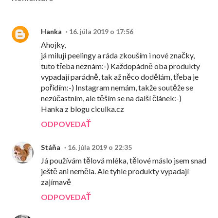
Hanka
16. júla 2019 o 17:56
Ahojky,
já miluji peelingy a ráda zkouším i nové značky,
tuto třeba neznám:-) Každopádně oba produkty
vypadají parádně, tak až něco dodělám, třeba je
pořídím:-) Instagram nemám, takže soutěže se
nezúčastním, ale těším se na další článek:-)
Hanka z blogu ciculka.cz
ODPOVEDAŤ
Stáňa
16. júla 2019 o 22:35
Já používám tělová mléka, tělové máslo jsem snad
ještě ani neměla. Ale tyhle produkty vypadají
zajímavě
ODPOVEDAŤ