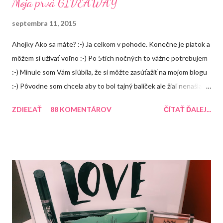
Moja prvá GIVEAWAY
septembra 11, 2015
Ahojky Ako sa máte? :-) Ja celkom v pohode. Konečne je piatok a
môžem si užívať voľno :-) Po 5tich nočných to vážne potrebujem
:-) Minule som Vám sľúbila, že si môžte zasúťažiť na mojom blogu
:-) Pôvodne som chcela aby to bol tajný balíček ale žiaľ nenašla
som žiadnú peknú krabičku takže tento balíček uvidíte, že čo
ZDIEĽAŤ
88 KOMENTÁROV
ČÍTAŤ ĎALEJ...
bude obsahovať ale čoskoro vymyslím na FB alebo instagrame
nejakú súťaž, kde bude výhra prekvapenie :-) A o čo môžte
súťažiť? 1. Balea peeling jablko so škoricou 2. Aussie Miracle
Recharge Colour (balzám na farbené vlasy) 3. Arad krém na ruky
Recenzia 4. Balea malinový balzám na pery