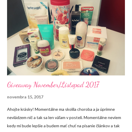
e
n
i
e
k
o
m
e
n
t
á
r
a
Giveaway November/Listopad 2017
novembra 15, 2017
Ahojte krásky! Momentálne ma skolila choroba a ja úprimne
nevládzem nič a tak sa len váľam v posteli. Momentálne neviem
kedy mi bude lepšie a budem mať chuť na písanie článkov a tak