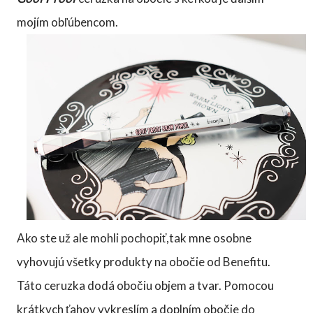
mojím obľúbencom.
Ako ste už ale mohli pochopiť,tak mne osobne
vyhovujú všetky produkty na obočie od Benefitu.
Táto ceruzka dodá obočiu objem a tvar. Pomocou
krátkych ťahov vykreslím a doplním obočie do