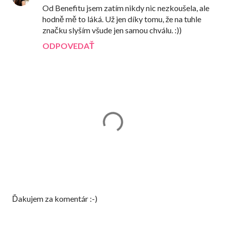
Od Benefitu jsem zatím nikdy nic nezkoušela, ale
hodně mě to láká. Už jen díky tomu, že na tuhle
značku slyším všude jen samou chválu. :))
ODPOVEDAŤ
Z
Ďakujem za komentár :-)
v
e