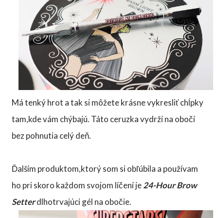
Má tenký hrot a tak si môžete krásne vykresliť chĺpky
tam,kde vám chýbajú. Táto ceruzka vydrží na obočí
bez pohnutia celý deň.
Ďalším produktom,ktorý som si obľúbila a používam
ho pri skoro každom svojom líčení je
24-Hour Brow
Setter
dlhotrvajúci gél na obočie.