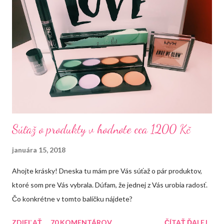
Súťaž o produkty v hodnote cca 1200 Kč
januára 15, 2018
Ahojte krásky! Dneska tu mám pre Vás súťaž o pár produktov,
ktoré som pre Vás vybrala. Dúfam, že jednej z Vás urobia radosť.
Čo konkrétne v tomto balíčku nájdete?
ZDIEĽAŤ
70 KOMENTÁROV
ČÍTAŤ ĎALEJ...