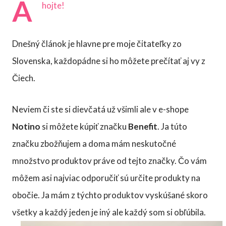
A
hojte!
Dnešný článok je hlavne pre moje čitateľky zo
Slovenska, každopádne si ho môžete prečítať aj vy z
Čiech.
Neviem či ste si dievčatá už všimli ale v e-shope
Notino
si môžete kúpiť značku
Benefit
. Ja túto
značku zbožňujem a doma mám neskutočné
množstvo produktov práve od tejto značky. Čo vám
môžem asi najviac odporučiť sú určite produkty na
obočie. Ja mám z týchto produktov vyskúšané skoro
všetky a každý jeden je iný ale každý som si obľúbila.