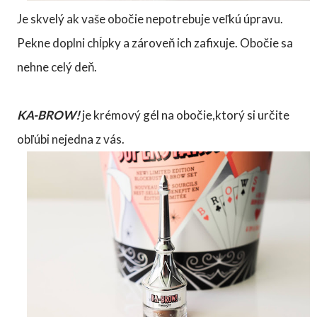
Je skvelý ak vaše obočie nepotrebuje veľkú úpravu.
Pekne doplni chĺpky a zároveň ich zafixuje. Obočie sa
nehne celý deň.
KA-BROW!
je krémový gél na obočie,ktorý si určite
obľúbi nejedna z vás.