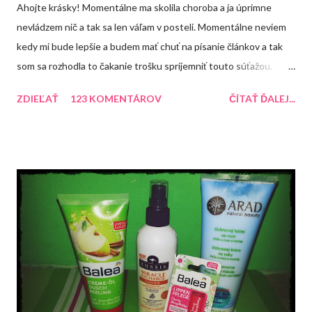
Ahojte krásky! Momentálne ma skolila choroba a ja úprimne
nevládzem nič a tak sa len váľam v posteli. Momentálne neviem
kedy mi bude lepšie a budem mať chuť na písanie článkov a tak
som sa rozhodla to čakanie trošku spríjemniť touto súťažou.
Každopádne dúfam, že sa mi čím skôr uľaví a ja sa budem môcť
ZDIEĽAŤ
123 KOMENTÁROV
ČÍTAŤ ĎALEJ...
naplno venovať blogu. Do konca roka mám pre Vás pripravené
ešte dve súťaže. Tentokrát si môžte zasúťažiť o tento balíček,
ktorý obsahuje rôzne produkty.