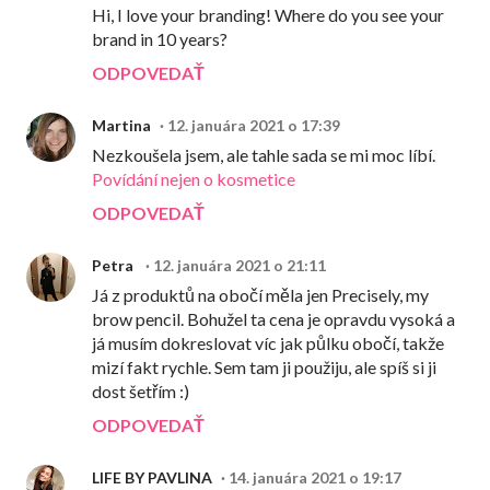
Hi, I love your branding! Where do you see your
brand in 10 years?
ODPOVEDAŤ
Martina
12. januára 2021 o 17:39
Nezkoušela jsem, ale tahle sada se mi moc líbí.
Povídání nejen o kosmetice
ODPOVEDAŤ
Petra
12. januára 2021 o 21:11
Já z produktů na obočí měla jen Precisely, my
brow pencil. Bohužel ta cena je opravdu vysoká a
já musím dokreslovat víc jak půlku obočí, takže
mizí fakt rychle. Sem tam ji použiju, ale spíš si ji
dost šetřím :)
ODPOVEDAŤ
LIFE BY PAVLINA
14. januára 2021 o 19:17