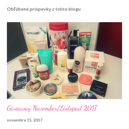
r
Obľúbené príspevky z tohto blogu
e
j
n
e
n
i
e
k
o
m
e
n
t
á
r
a
Giveaway November/Listopad 2017
novembra 15, 2017