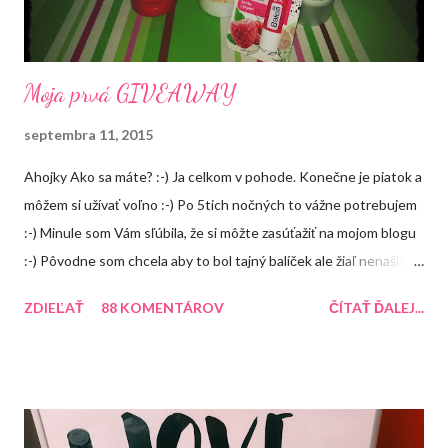
Moja prvá GIVEAWAY
septembra 11, 2015
Ahojky Ako sa máte? :-) Ja celkom v pohode. Konečne je piatok a
môžem si užívať voľno :-) Po 5tich nočných to vážne potrebujem
:-) Minule som Vám sľúbila, že si môžte zasúťažiť na mojom blogu
:-) Pôvodne som chcela aby to bol tajný balíček ale žiaľ nenašla
som žiadnú peknú krabičku takže tento balíček uvidíte, že čo
ZDIEĽAŤ
88 KOMENTÁROV
ČÍTAŤ ĎALEJ...
bude obsahovať ale čoskoro vymyslím na FB alebo instagrame
nejakú súťaž, kde bude výhra prekvapenie :-) A o čo môžte
súťažiť? 1. Balea peeling jablko so škoricou 2. Aussie Miracle
Recharge Colour (balzám na farbené vlasy) 3. Arad krém na ruky
Recenzia 4. Balea malinový balzám na pery