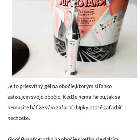
Je to priesvitný gél na obočie,ktorým si ľahko
zafixujem svoje obočie. Keďže nemá farbu,tak sa
nemusíte báť,že vám zafarbí chĺpky,ktoré zafarbiť
nechcete.
Goof Proof
ceruzka na obočie s kefkou je ďalším