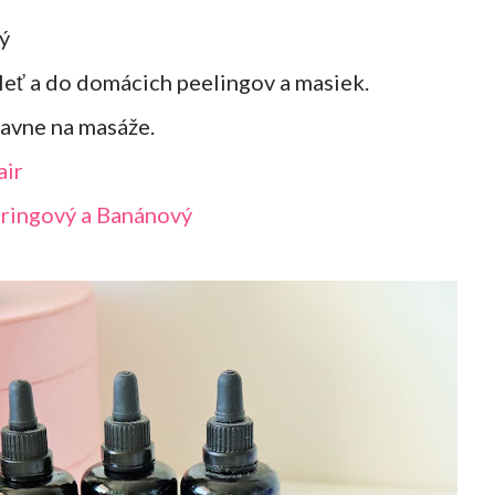
vý
leť a do domácich peelingov a masiek.
lavne na masáže.
air
ringový a Banánový