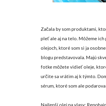
Začala by som produktami, ktor
pleť ale aj na telo. Môžeme ich
olejoch, ktoré som si ja osobn
blogu predstavovala. Majú skvel
fotke môžete vidieť oleje, kto
určite sa vrátim aj k týmto. D
sérum, ktoré som ale podarovala
Najlepší olej na vlasy: Renohai