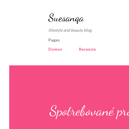
Suesanqa
lifestyle and beauty blog
Pages
Domov
Recenzie
Spotrebované p