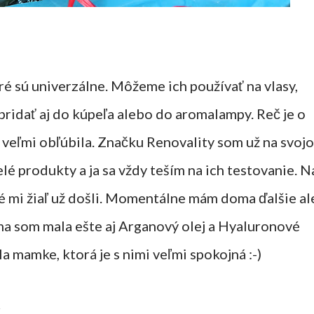
é sú univerzálne. Môžeme ich používať na vlasy,
 pridať aj do kúpeľa alebo do aromalampy. Reč je o
e veľmi obľúbila. Značku Renovality som už na svoj
é produkty a ja sa vždy teším na ich testovanie. N
ré mi žiaľ už došli. Momentálne mám doma ďalšie al
oma som mala ešte aj Arganový olej a Hyaluronové
 mamke, ktorá je s nimi veľmi spokojná :-)
r