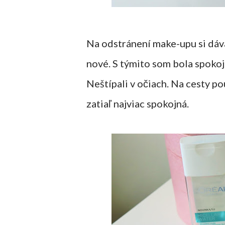
Na odstránení make-upu si dáv
nové. S týmito som bola spokoj
Neštípali v očiach. Na cesty p
zatiaľ najviac spokojná.