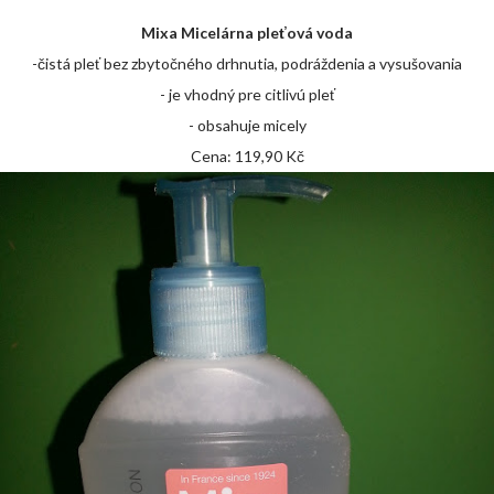
Mixa Micelárna pleťová voda
-čistá pleť bez zbytočného drhnutia, podráždenia a vysušovania
- je vhodný pre citlivú pleť
- obsahuje micely
Cena: 119,90 Kč