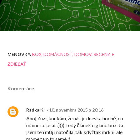
MENOVKY:
BOX
DOMÁCNOSŤ
DOMOV
RECENZIE
ZDIEĽAŤ
Komentáre
Radka K.
10. novembra 2015 o 20:16
Ahoj Zuzi, koukám, že nás je dneska hodně, co
máme co psát :)))) Tedy článek o glanc box. Já
jsem ten můj i natočila, tak kdyžtak mrkni, ale
máme tam to samé :)