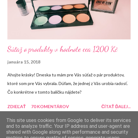
Súťaž o produkty v hodnote cca 1200 Kč
januára 15, 2018
Ahojte krásky! Dneska tu mám pre Vás súťaž o pár produktov,
ktoré som pre Vás vybrala. Dúfam, že jednej z Vás urobia radosť.
Čo konkrétne v tomto balíčku nájdete?
ZDIEĽAŤ
70 KOMENTÁROV
ČÍTAŤ ĎALEJ...
This site uses cookies from Google to deliver its services
and to analyze traffic. Your IP address and user-agent are
shared with Google along with performance and security
metrics to ensure quality of service, generate usage