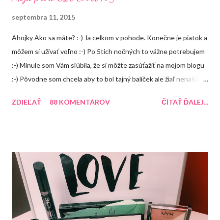
septembra 11, 2015
Ahojky Ako sa máte? :-) Ja celkom v pohode. Konečne je piatok a
môžem si užívať voľno :-) Po 5tich nočných to vážne potrebujem
:-) Minule som Vám sľúbila, že si môžte zasúťažiť na mojom blogu
:-) Pôvodne som chcela aby to bol tajný balíček ale žiaľ nenašla
som žiadnú peknú krabičku takže tento balíček uvidíte, že čo
ZDIEĽAŤ
88 KOMENTÁROV
ČÍTAŤ ĎALEJ...
bude obsahovať ale čoskoro vymyslím na FB alebo instagrame
nejakú súťaž, kde bude výhra prekvapenie :-) A o čo môžte
súťažiť? 1. Balea peeling jablko so škoricou 2. Aussie Miracle
Recharge Colour (balzám na farbené vlasy) 3. Arad krém na ruky
Recenzia 4. Balea malinový balzám na pery