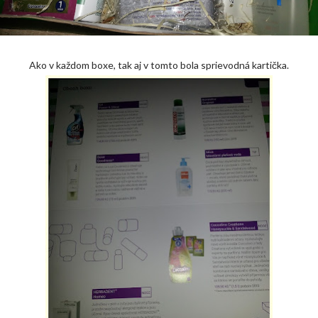
Ako v každom boxe, tak aj v tomto bola sprievodná kartička.