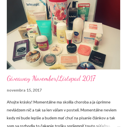
e
n
i
e
k
o
m
e
n
t
á
r
a
Giveaway November/Listopad 2017
novembra 15, 2017
Ahojte krásky! Momentálne ma skolila choroba a ja úprimne
nevládzem nič a tak sa len váľam v posteli. Momentálne neviem
kedy mi bude lepšie a budem mať chuť na písanie článkov a tak
som sa rozhodla to čakanie trošku spríjemniť touto súťažou.