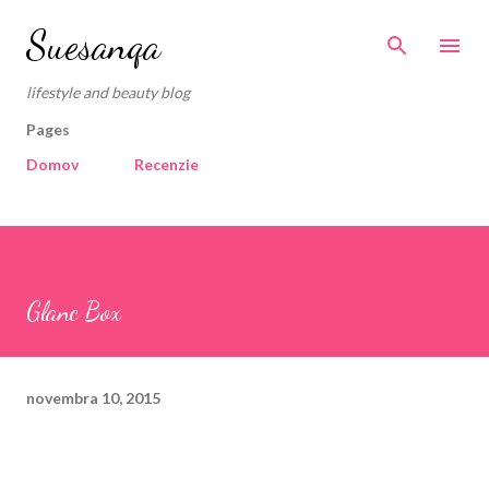
Preskočiť na hlavný obsah
Suesanqa
lifestyle and beauty blog
Pages
Domov
Recenzie
Glanc Box
novembra 10, 2015