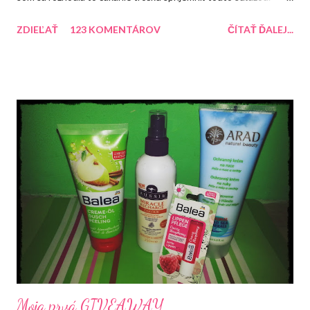
Každopádne dúfam, že sa mi čím skôr uľaví a ja sa budem môcť
ZDIEĽAŤ
123 KOMENTÁROV
ČÍTAŤ ĎALEJ...
naplno venovať blogu. Do konca roka mám pre Vás pripravené
ešte dve súťaže. Tentokrát si môžte zasúťažiť o tento balíček,
ktorý obsahuje rôzne produkty.
Moja prvá GIVEAWAY