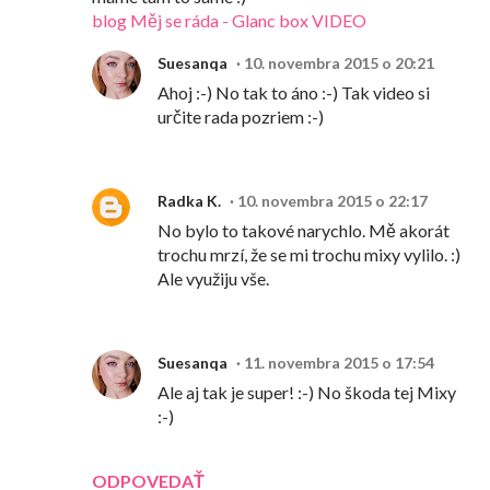
blog Měj se ráda - Glanc box VIDEO
Suesanqa
10. novembra 2015 o 20:21
Ahoj :-) No tak to áno :-) Tak video si
určite rada pozriem :-)
Radka K.
10. novembra 2015 o 22:17
No bylo to takové narychlo. Mě akorát
trochu mrzí, že se mi trochu mixy vylilo. :)
Ale využiju vše.
Suesanqa
11. novembra 2015 o 17:54
Ale aj tak je super! :-) No škoda tej Mixy
:-)
ODPOVEDAŤ