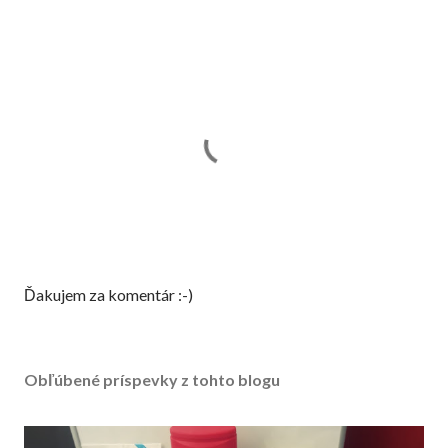
Z
Ďakujem za komentár :-)
v
e
r
Obľúbené príspevky z tohto blogu
e
j
n