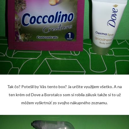
Tak čo? Potešil by Vás tento box? Ja určite využijem všetko. A na
ten krém od Dove a Borotalco som si robila zálusk takže si to už
môžem vyškrtnúť zo svojho nákupného zoznamu.