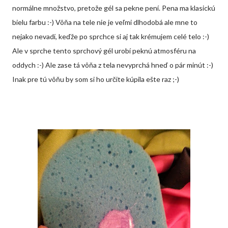
normálne množstvo, pretože gél sa pekne pení. Pena ma klasickú
bielu farbu :-) Vôňa na tele nie je veľmi dlhodobá ale mne to
nejako nevadí, keďže po sprchce si aj tak krémujem celé telo :-)
Ale v sprche tento sprchový gél urobí peknú atmosféru na
oddych :-) Ale zase tá vôňa z tela nevyprchá hneď o pár minút :-)
Inak pre tú vôňu by som si ho určite kúpila ešte raz ;-)