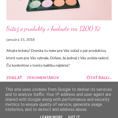
Súťaž o produkty v hodnote cca 1200 Kč
januára 15, 2018
Ahojte krásky! Dneska tu mám pre Vás súťaž o pár produktov,
ktoré som pre Vás vybrala. Dúfam, že jednej z Vás urobia radosť.
Čo konkrétne v tomto balíčku nájdete?
ZDIEĽAŤ
70 KOMENTÁROV
ČÍTAŤ ĎALEJ...
This site uses cookies from Google to deliver its services
and to analyze traffic. Your IP address and user-agent are
shared with Google along with performance and security
metrics to ensure quality of service, generate usage
Používa službu Blogger
statistics, and to detect and address abuse.
LEARN MORE
GOT IT