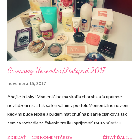
e
k
o
m
e
n
t
á
r
a
Giveaway November/Listopad 2017
novembra 15, 2017
Ahojte krásky! Momentálne ma skolila choroba a ja úprimne
nevládzem nič a tak sa len váľam v posteli. Momentálne neviem
kedy mi bude lepšie a budem mať chuť na písanie článkov a tak
som sa rozhodla to čakanie trošku spríjemniť touto súťažou.
Každopádne dúfam, že sa mi čím skôr uľaví a ja sa budem môcť
ZDIEĽAŤ
123 KOMENTÁROV
ČÍTAŤ ĎALEJ...