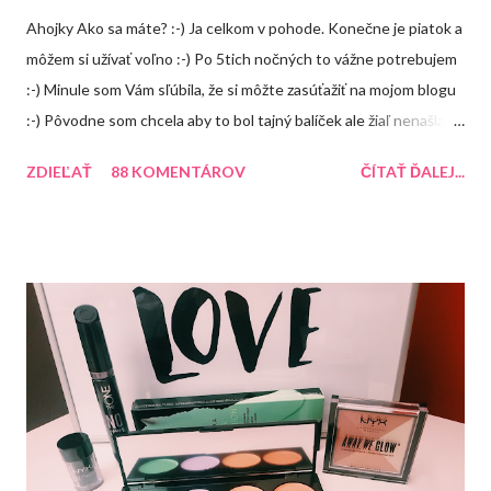
Ahojky Ako sa máte? :-) Ja celkom v pohode. Konečne je piatok a
môžem si užívať voľno :-) Po 5tich nočných to vážne potrebujem
:-) Minule som Vám sľúbila, že si môžte zasúťažiť na mojom blogu
:-) Pôvodne som chcela aby to bol tajný balíček ale žiaľ nenašla
som žiadnú peknú krabičku takže tento balíček uvidíte, že čo
ZDIEĽAŤ
88 KOMENTÁROV
ČÍTAŤ ĎALEJ...
bude obsahovať ale čoskoro vymyslím na FB alebo instagrame
nejakú súťaž, kde bude výhra prekvapenie :-) A o čo môžte
súťažiť? 1. Balea peeling jablko so škoricou 2. Aussie Miracle
Recharge Colour (balzám na farbené vlasy) 3. Arad krém na ruky
Recenzia 4. Balea malinový balzám na pery