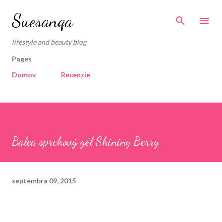
Preskočiť na hlavný obsah
Suesanqa
lifestyle and beauty blog
Pages
Domov
Recenzie
Balea sprchový gél Shining Berry
septembra 09, 2015