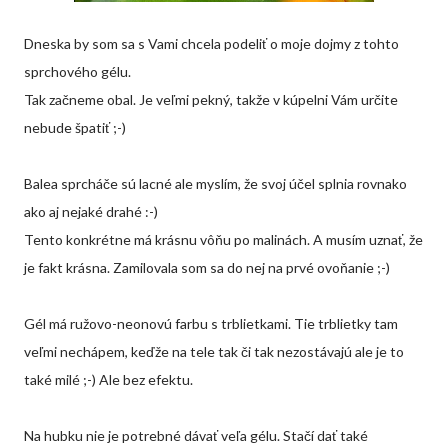
Dneska by som sa s Vami chcela podeliť o moje dojmy z tohto
sprchového gélu.
Tak začneme obal. Je veľmi pekný, takže v kúpelni Vám určite
nebude špatiť ;-)
Balea sprcháče sú lacné ale myslím, že svoj účel splnia rovnako
ako aj nejaké drahé :-)
Tento konkrétne má krásnu vôňu po malinách. A musím uznať, že
je fakt krásna. Zamilovala som sa do nej na prvé ovoňanie ;-)
Gél má ružovo-neonovú farbu s trblietkami. Tie trblietky tam
veľmi nechápem, keďže na tele tak či tak nezostávajú ale je to
také milé ;-) Ale bez efektu.
Na hubku nie je potrebné dávať veľa gélu. Stačí dať také