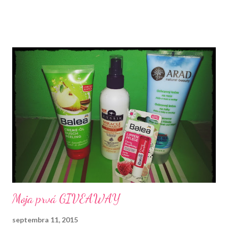
naplno venovať blogu. Do konca roka mám pre Vás pripravené
ešte dve súťaže. Tentokrát si môžte zasúťažiť o tento balíček,
ktorý obsahuje rôzne produkty.
Moja prvá GIVEAWAY
septembra 11, 2015