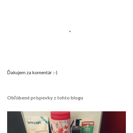
Z
Ďakujem za komentár :-)
v
e
r
Obľúbené príspevky z tohto blogu
e
j
n
e
n
i