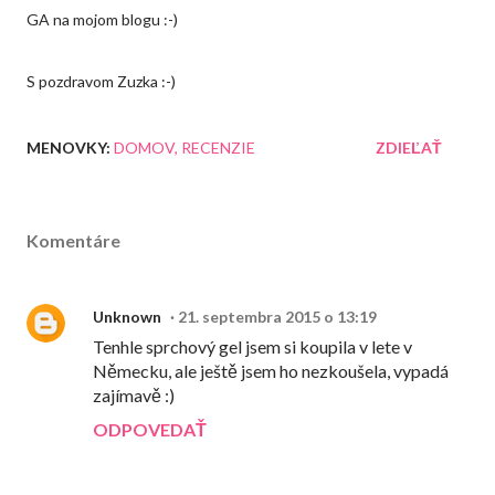
GA na mojom blogu :-)
S pozdravom Zuzka :-)
MENOVKY:
DOMOV
RECENZIE
ZDIEĽAŤ
Komentáre
Unknown
21. septembra 2015 o 13:19
Tenhle sprchový gel jsem si koupila v lete v
Německu, ale ještě jsem ho nezkoušela, vypadá
zajímavě :)
ODPOVEDAŤ